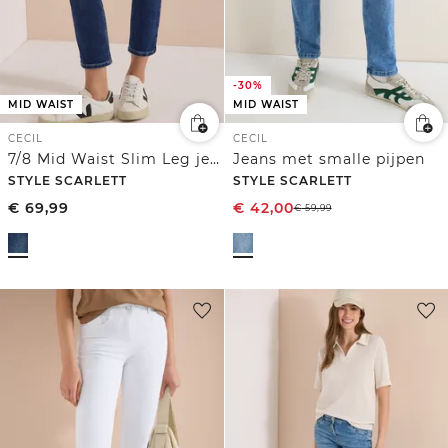
-30%
MID WAIST
MID WAIST
CECIL
CECIL
7/8 Mid Waist Slim Leg jeans in casual fit
Jeans met smalle pijpen
STYLE SCARLETT
STYLE SCARLETT
€
69,99
€
42,00
€
59,99