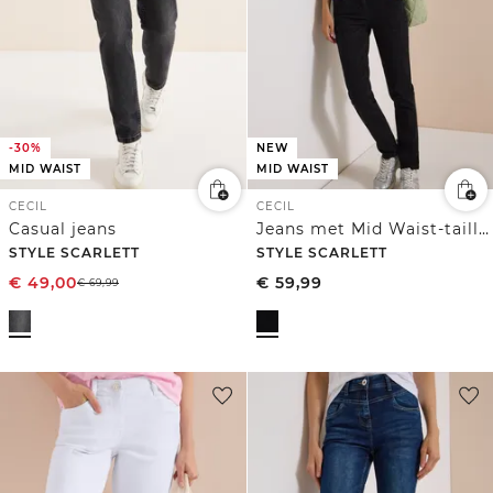
-30%
NEW
MID WAIST
MID WAIST
CECIL
CECIL
Casual jeans
Jeans met Mid Waist-taille en Slim Leg-pijpen in casual pasvorm
STYLE SCARLETT
STYLE SCARLETT
€
49,00
€
59,99
€
69,99