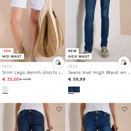
-30%
NEW
MID WAIST
HIGH WAIST
CECIL
CECIL
Slim Legs denim shorts in een casual fit
Jeans met High Waist en smalle pijpen in Slim Fit
€
35,00
€
59,99
€
49,99