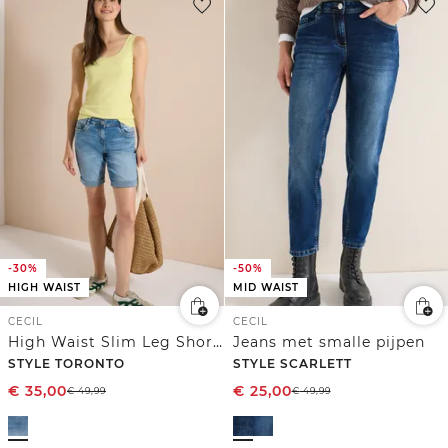
-30%
-50%
HIGH WAIST
MID WAIST
CECIL
CECIL
High Waist Slim Leg Shorts in Slim Fit
Jeans met smalle pijpen
STYLE TORONTO
STYLE SCARLETT
€
35,00
€
25,00
€
49,99
€
49,99