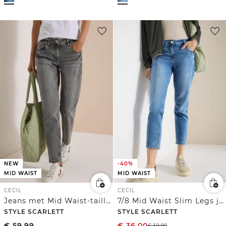
NEW
-40%
MID WAIST
MID WAIST
CECIL
CECIL
Jeans met Mid Waist-taille en Slim Leg-pijpen in casual pasvorm
7/8 Mid Waist Slim Legs jeans in casual fit
STYLE SCARLETT
STYLE SCARLETT
€
59,99
€
36,00
€
59,99