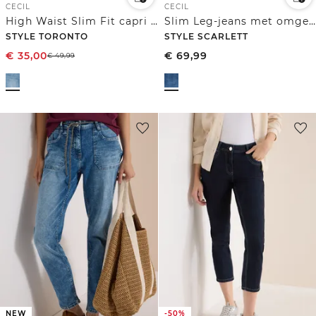
CECIL
CECIL
High Waist Slim Fit capri jeans
Slim Leg-jeans met omgeslagen pijpen en luipaardprintband
STYLE TORONTO
STYLE SCARLETT
€
35,00
€
69,99
€
49,99
NEW
-50%