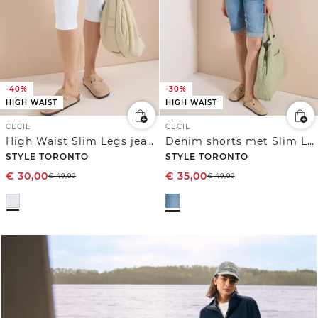
-40%
-30%
HIGH WAIST
HIGH WAIST
CECIL
CECIL
High Waist Slim Legs jeans in Slim Fit
Denim shorts met Slim Legs
STYLE TORONTO
STYLE TORONTO
€
30,00
€
35,00
€
49,99
€
49,99