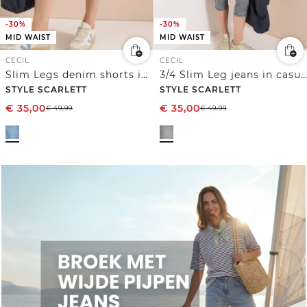
-30%
-30%
MID WAIST
MID WAIST
CECIL
CECIL
Slim Legs denim shorts in een casual fit
3/4 Slim Leg jeans in casual fit
STYLE SCARLETT
STYLE SCARLETT
€
35,00
€
35,00
€
49,99
€
49,99