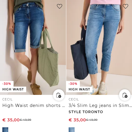
-30%
-30%
HIGH WAIST
HIGH WAIST
CECIL
CECIL
High Waist denim shorts met slanke pijpen in Slim Fit
3/4 Slim Leg jeans in Slim Fit
STYLE TORONTO
€
35,00
€
35,00
€
49,99
€
49,99