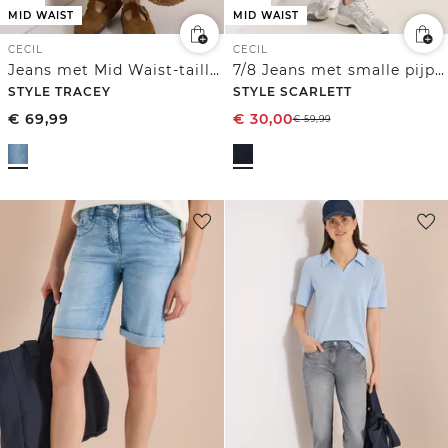
MID WAIST
MID WAIST
CECIL
CECIL
Jeans met Mid Waist-taille en Slim Leg-pijpen in casual pasvorm
7/8 Jeans met smalle pijpen
STYLE TRACEY
STYLE SCARLETT
€
69,99
€
30,00
€
59,99