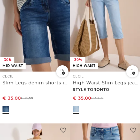
-30%
-30%
MID WAIST
HIGH WAIST
CECIL
CECIL
Slim Legs denim shorts in een casual fit
High Waist Slim Legs jeans in Slim Fit
STYLE TORONTO
€
35,00
€
35,00
€
49,99
€
49,99