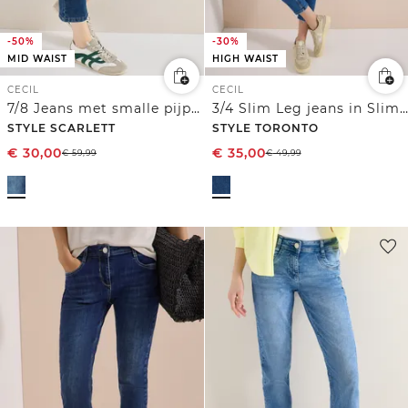
-50%
-30%
MID WAIST
HIGH WAIST
CECIL
CECIL
7/8 Jeans met smalle pijpen
3/4 Slim Leg jeans in Slim Fit
STYLE SCARLETT
STYLE TORONTO
€
30,00
€
35,00
€
59,99
€
49,99