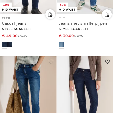
-30%
-50%
MID WAIST
MID WAIST
CECIL
CECIL
Casual jeans
Jeans met smalle pijpen
STYLE SCARLETT
STYLE SCARLETT
€
49,00
€
30,00
€
69,99
€
59,99