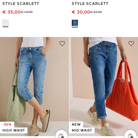
STYLE SCARLETT
STYLE SCARLETT
€
35,00
€
30,00
€
49,99
€
59,99
-30%
NEW
HIGH WAIST
MID WAIST