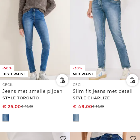
-50%
-30%
HIGH WAIST
MID WAIST
CECIL
CECIL
Jeans met smalle pijpen
Slim fit jeans met detail
STYLE TORONTO
STYLE CHARLIZE
€
25,00
€
49,00
€
49,99
€
69,99