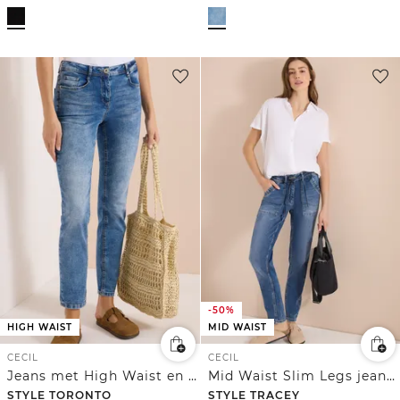
-50%
HIGH WAIST
MID WAIST
CECIL
CECIL
Jeans met High Waist en smalle pijpen in Slim Fit
Mid Waist Slim Legs jeans in casual fit
STYLE TORONTO
STYLE TRACEY