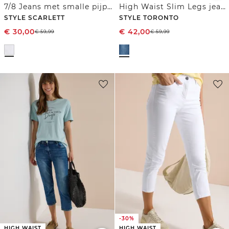
7/8 Jeans met smalle pijpen
High Waist Slim Legs jeans in Slim Fit
STYLE SCARLETT
STYLE TORONTO
€
30,00
€
42,00
€
59,99
€
59,99
-30%
HIGH WAIST
HIGH WAIST