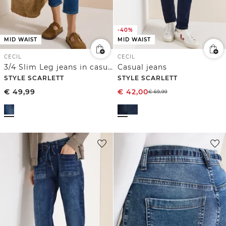
-40%
MID WAIST
MID WAIST
CECIL
CECIL
3/4 Slim Leg jeans in casual fit
Casual jeans
STYLE SCARLETT
STYLE SCARLETT
€
49,99
€
42,00
€
69,99