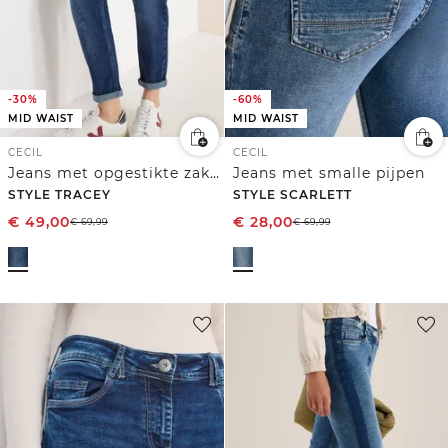
-30%
-60%
MID WAIST
MID WAIST
CECIL
CECIL
Jeans met opgestikte zakken
Jeans met smalle pijpen
STYLE TRACEY
STYLE SCARLETT
€
49,00
€
28,00
€
69,99
€
69,99