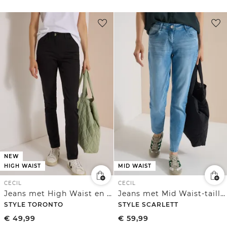
NEW
HIGH WAIST
MID WAIST
CECIL
CECIL
Jeans met High Waist en Slim Leg in Slim Fit
Jeans met Mid Waist-taille en Slim Leg-pijpen in casual pasvorm
STYLE TORONTO
STYLE SCARLETT
€
49,99
€
59,99