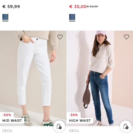
€
59,99
€
35,00
€
69,99
-50%
-30%
MID WAIST
HIGH WAIST
CECIL
CECIL