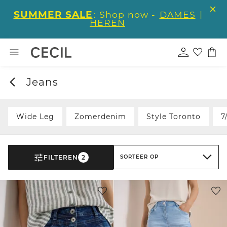
SUMMER SALE
: Shop now -
DAMES
|
HEREN
Jeans
Wide Leg
Zomerdenim
Style Toronto
7
FILTEREN
2
SORTEER OP