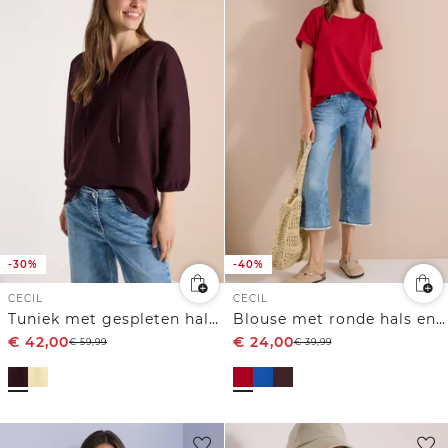
-30%
-40%
CECIL
CECIL
Tuniek met gespleten hals in linnenmix
Blouse met ronde hals en knoopdetail
€
42,00
€
24,00
€
59,99
€
39,99