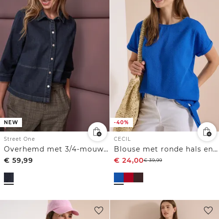
NEW
-40%
Street One
CECIL
Overhemd met 3/4-mouwen en knoopsluiting
Blouse met ronde hals en knoopdetail
€
59,99
€
24,00
€
39,99