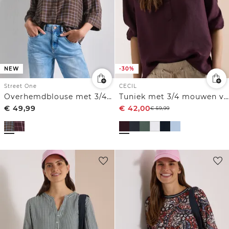
NEW
-30%
Street One
CECIL
Overhemdblouse met 3/4-mouwen en patroon
Tuniek met 3/4 mouwen van puur linnen
€
49,99
€
42,00
€
59,99