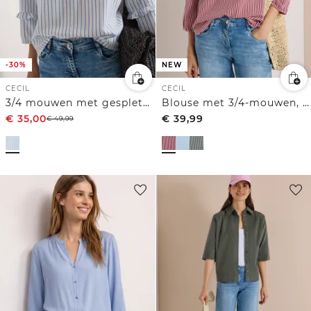
-30%
NEW
CECIL
CECIL
3/4 mouwen met gespleten hals en ruches
Blouse met 3/4-mouwen, split in de hals en strepen
€
35,00
€
39,99
€
49,99