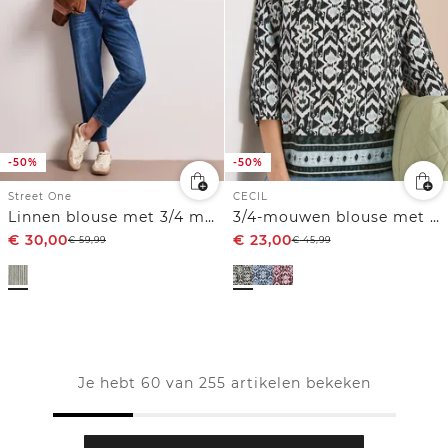
-50%
-50%
Street One
CECIL
Linnen blouse met 3/4 mouwen en strepen
3/4-mouwen blouse met grafisch patroon
€
30,00
€
23,00
€
59,99
€
45,99
Je hebt 60 van 255 artikelen bekeken