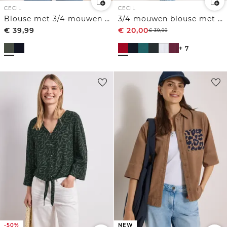
CECIL
CECIL
Blouse met 3/4-mouwen en contrasterende details
3/4-mouwen blouse met gespleten hals
€
39,99
€
20,00
€
39,99
+ 7
-50%
NEW