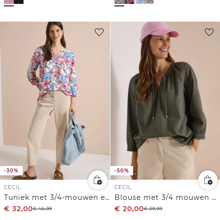
-30%
-50%
CECIL
CECIL
Tuniek met 3/4-mouwen en bloemenpatroon
Blouse met 3/4 mouwen en gespleten hals in effen kleur
€
32,00
€
20,00
€
45,99
€
39,99