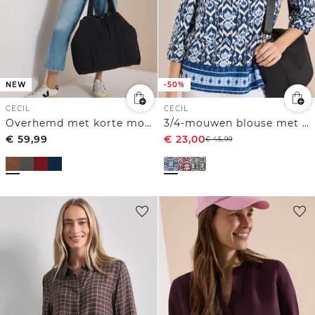
NEW
-50%
CECIL
CECIL
Overhemd met korte mouwen in effen kleur
3/4-mouwen blouse met grafisch patroon
€
59,99
€
23,00
€
45,99