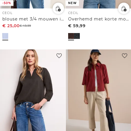
-50%
NEW
CECIL
CECIL
blouse met 3/4 mouwen in seersucker kwaliteit
Overhemd met korte mouwen van corduroy met luipaardprint
€
25,00
€
59,99
€
49,99