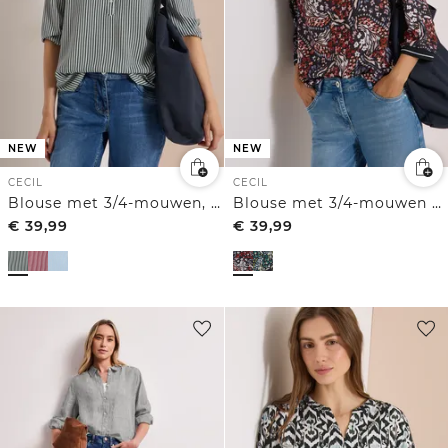
NEW
NEW
CECIL
CECIL
Blouse met 3/4-mouwen, split in de hals en strepen
Blouse met 3/4-mouwen en print
€
39,99
€
39,99