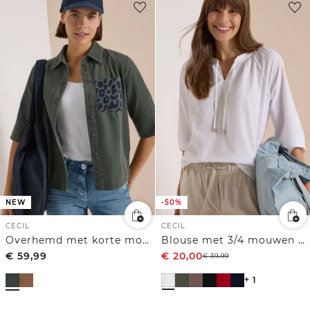
NEW
-50%
CECIL
CECIL
Overhemd met korte mouwen van corduroy met borstzak
Blouse met 3/4 mouwen en gespleten hals in effen kleur
€
59,99
€
20,00
€
39,99
+ 1