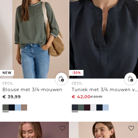
NEW
-30%
CECIL
CECIL
Blouse met 3/4-mouwen
Tuniek met 3/4 mouwen van puur linnen
€
39,99
€
42,00
€
59,99