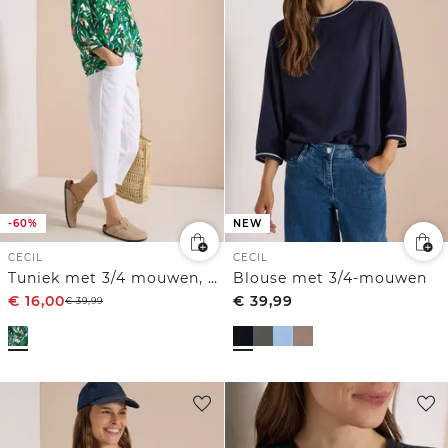
-60%
NEW
CECIL
CECIL
Tuniek met 3/4 mouwen, gespleten hals en print
Blouse met 3/4-mouwen
€
16,00
€
39,99
€
39,99