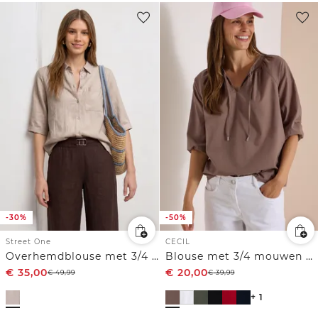
-30%
-50%
Street One
CECIL
Overhemdblouse met 3/4 mouwen en borstzak
Blouse met 3/4 mouwen en gespleten hals in effen kleur
€
35,00
€
20,00
€
49,99
€
39,99
+ 1