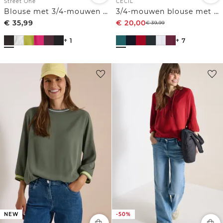
Street One
CECIL
Blouse met 3/4-mouwen en split in de hals
3/4-mouwen blouse met gespleten hals
€
35,99
€
20,00
€
39,99
+ 1
+ 7
NEW
-50%