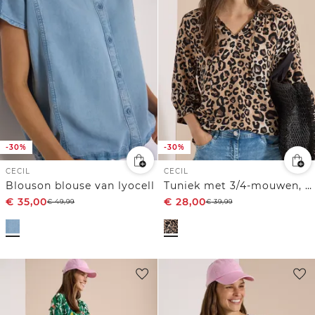
-30%
-30%
CECIL
CECIL
Blouson blouse van lyocell
Tuniek met 3/4-mouwen, split in de hals en print
€
35,00
€
28,00
€
49,99
€
39,99