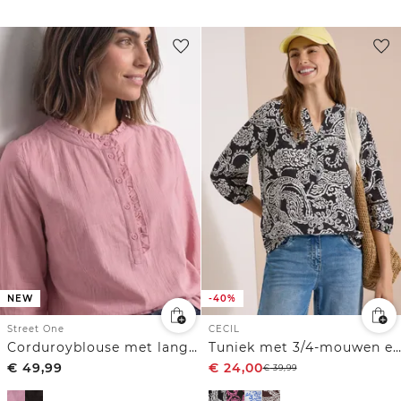
NEW
-40%
Street One
CECIL
Corduroyblouse met lange mouwen en ruches
Tuniek met 3/4-mouwen en print
€
49,99
€
24,00
€
39,99