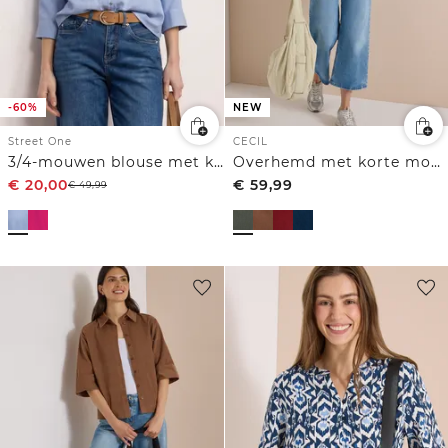
-60%
NEW
Street One
CECIL
3/4-mouwen blouse met knoopdetail
Overhemd met korte mouwen in effen kleur
€
20,00
€
59,99
€
49,99