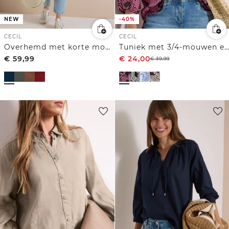
NEW
-40%
CECIL
CECIL
Overhemd met korte mouwen in effen kleur
Tuniek met 3/4-mouwen en print
€
59,99
€
24,00
€
39,99