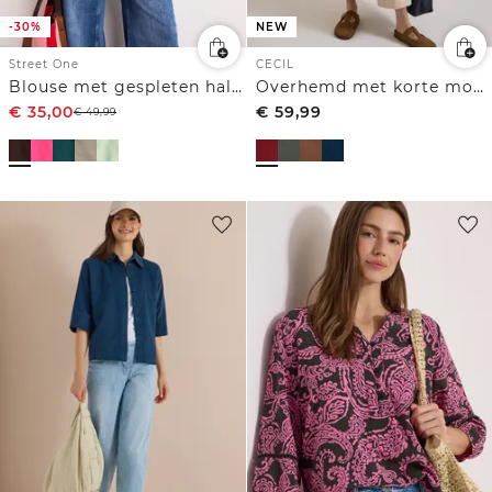
-30%
NEW
Street One
CECIL
Blouse met gespleten hals van linnenmix
Overhemd met korte mouwen in effen kleur
€
35,00
€
59,99
€
49,99