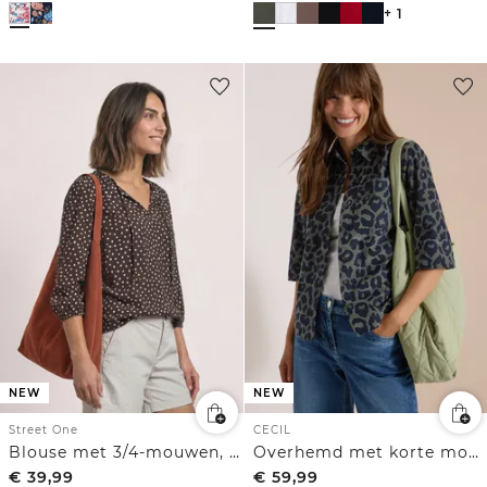
+ 1
NEW
NEW
Street One
CECIL
Blouse met 3/4-mouwen, split in de hals en bandjes
Overhemd met korte mouwen van corduroy met luipaardprint
€
39,99
€
59,99