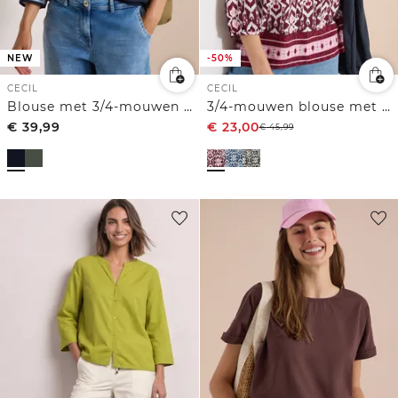
NEW
-50%
CECIL
CECIL
Blouse met 3/4-mouwen en contrasterende details
3/4-mouwen blouse met grafisch patroon
€
39,99
€
23,00
€
45,99