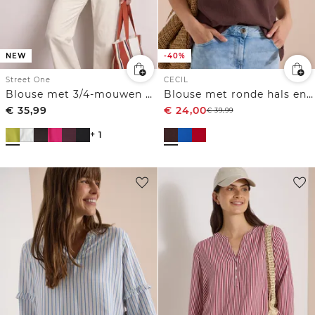
NEW
-40%
Street One
CECIL
Blouse met 3/4-mouwen en split in de hals
Blouse met ronde hals en knoopdetail
€
35,99
€
24,00
€
39,99
+ 1