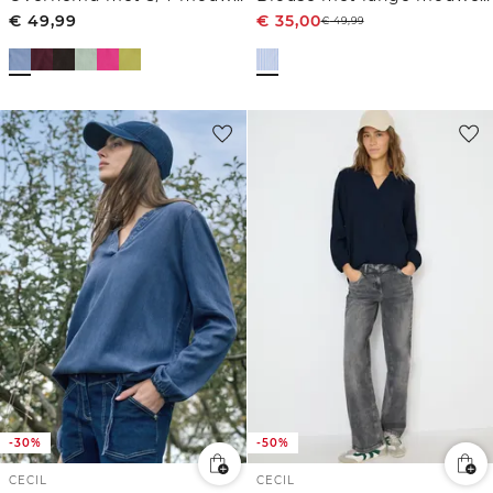
€
49,99
€
35,00
€
49,99
-30%
-50%
CECIL
CECIL