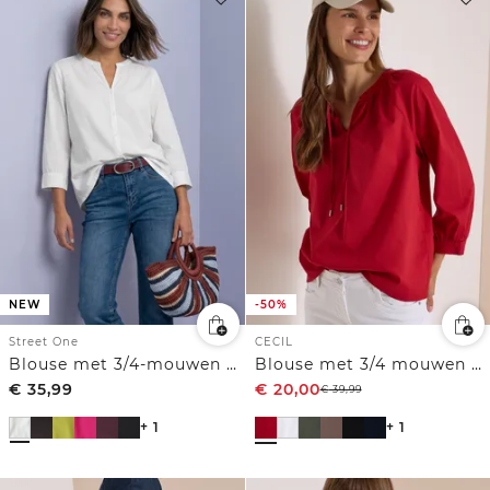
NEW
-50%
Street One
CECIL
Blouse met 3/4-mouwen en split in de hals
Blouse met 3/4 mouwen en gespleten hals in effen kleur
€
35,99
€
20,00
€
39,99
+ 1
+ 1