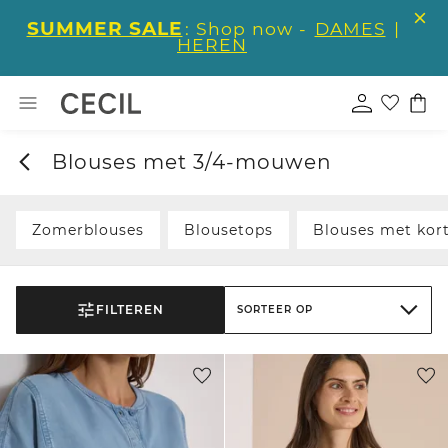
SUMMER SALE
: Shop now -
DAMES
|
HEREN
Blouses met 3/4-mouwen
Zomerblouses
Blousetops
Blouses met ko
FILTEREN
SORTEER OP