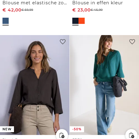
Blouse met elastische zoom
Blouse in effen kleur
€
42,00
€
23,00
€
59,99
€
45,99
NEW
-50%