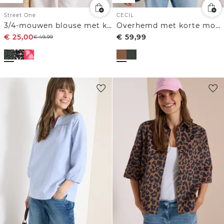
Street One
CECIL
3/4-mouwen blouse met knoopdetail
Overhemd met korte mouwen van corduroy met borstzak
€
25,00
€
59,99
€
49,99