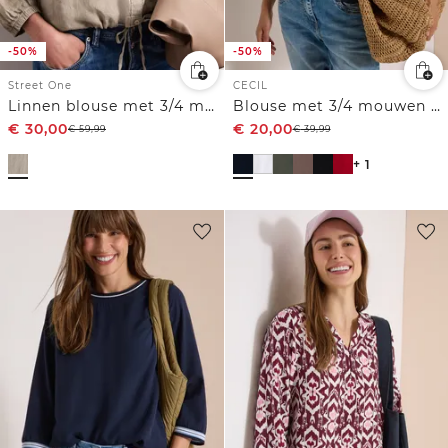
-50%
-50%
Street One
CECIL
Linnen blouse met 3/4 mouwen
Blouse met 3/4 mouwen en gespleten hals in effen kleur
€
30,00
€
20,00
€
59,99
€
39,99
+ 1