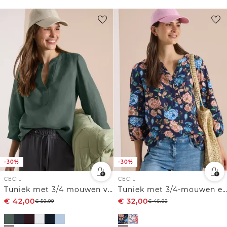
-30%
-30%
CECIL
CECIL
Tuniek met 3/4 mouwen van puur linnen
Tuniek met 3/4-mouwen en bloemenpatroon
€
42,00
€
32,00
€
59,99
€
45,99