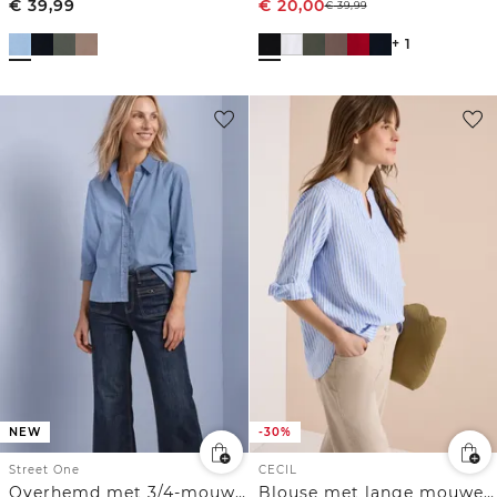
€
39,99
€
20,00
€
39,99
+ 1
NEW
-30%
Street One
CECIL
Overhemd met 3/4-mouwen en corduroy-mix
Blouse met lange mouwen in seersucker kwaliteit