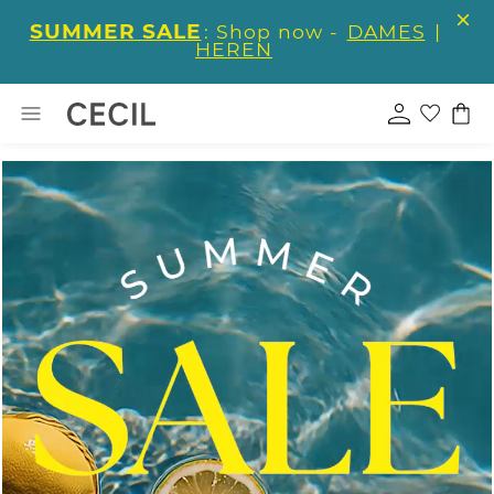
SUMMER SALE
: Shop now -
DAMES
|
HEREN