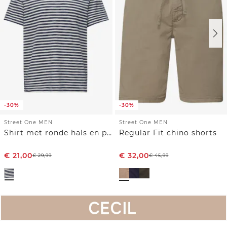
-30%
-30%
Street One MEN
Street One MEN
Shirt met ronde hals en piquéstructuur
Regular Fit chino shorts
€
21,00
€
32,00
€
29,99
€
45,99