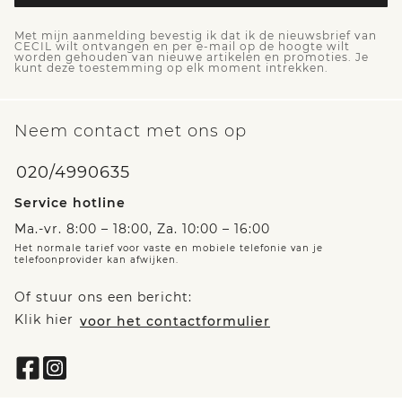
Met mijn aanmelding bevestig ik dat ik de nieuwsbrief van
CECIL wilt ontvangen en per e-mail op de hoogte wilt
worden gehouden van nieuwe artikelen en promoties. Je
kunt deze toestemming op elk moment intrekken.
Neem contact met ons op
020/4990635
Service hotline
Ma.-vr. 8:00 – 18:00, Za. 10:00 – 16:00
Het normale tarief voor vaste en mobiele telefonie van je
telefoonprovider kan afwijken.
Of stuur ons een bericht:
Klik hier
voor het contactformulier