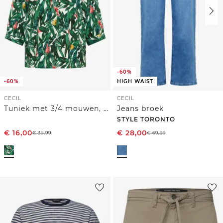
-60%
-60%
HIGH WAIST
CECIL
CECIL
Tuniek met 3/4 mouwen, gespleten hals en print
Jeans broek
STYLE TORONTO
€
16,00
€
28,00
€
39,99
€
69,99