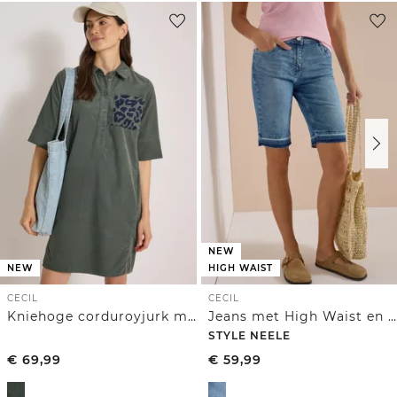
NEW
NEW
HIGH WAIST
CECIL
CECIL
Kniehoge corduroyjurk met luipaardprint op de borstzak
Jeans met High Waist en Wide Leg pijpen in een Loose Fit pasvorm
STYLE NEELE
€
69,99
€
59,99