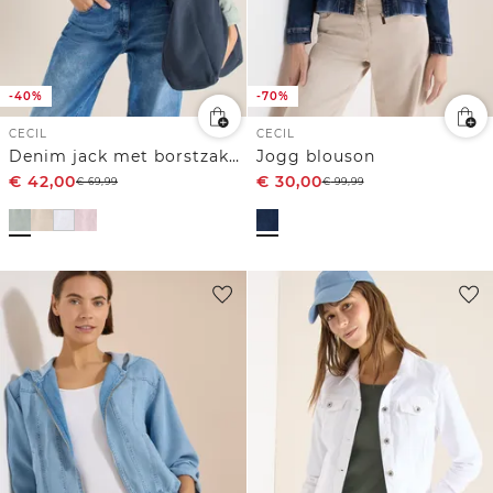
-40%
-70%
CECIL
CECIL
Denim jack met borstzakken en knopen
Jogg blouson
€
42,00
€
30,00
€
69,99
€
99,99