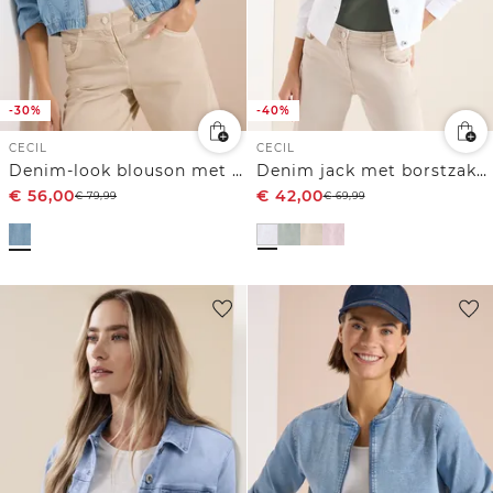
-30%
-40%
CECIL
CECIL
Denim-look blouson met ritssluiting
Denim jack met borstzakken en knopen
€
56,00
€
42,00
€
79,99
€
69,99