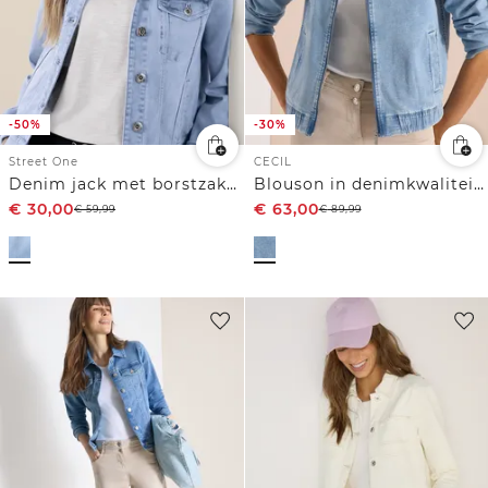
-50%
-30%
Street One
CECIL
Denim jack met borstzakken en knopen
Blouson in denimkwaliteit met ritssluiting
€
30,00
€
63,00
€
59,99
€
89,99