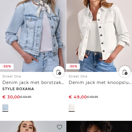
-50%
-30%
Street One
Street One
Denim jack met borstzakken en knopen
Denim jack met knoopsluiting en borduursel
STYLE ROXANA
€
30,00
€
49,00
€
59,99
€
69,99