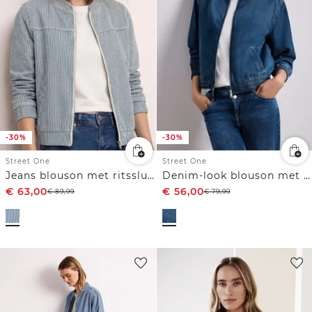
-30%
-30%
Street One
Street One
Jeans blouson met ritssluiting
Denim-look blouson met ritssluiting
€
63,00
€
56,00
€
89,99
€
79,99