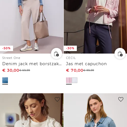
-50%
-30%
Street One
CECIL
Denim jack met borstzakken en knopen
Jas met capuchon
€
30,00
€
70,00
€
59,99
€
99,99