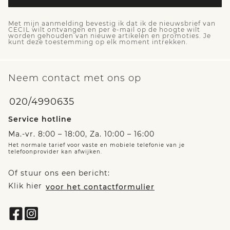
Met mijn aanmelding bevestig ik dat ik de nieuwsbrief van
CECIL wilt ontvangen en per e-mail op de hoogte wilt
worden gehouden van nieuwe artikelen en promoties. Je
kunt deze toestemming op elk moment intrekken.
Neem contact met ons op
020/4990635
Service hotline
Ma.-vr. 8:00 – 18:00, Za. 10:00 – 16:00
Het normale tarief voor vaste en mobiele telefonie van je
telefoonprovider kan afwijken.
Of stuur ons een bericht:
Klik hier
voor het contactformulier