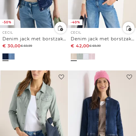
-50%
-40%
CECIL
CECIL
Denim jack met borstzakken en knopen
Denim jack met borstzakken en knopen
€
30,00
€
42,00
€
59,99
€
69,99