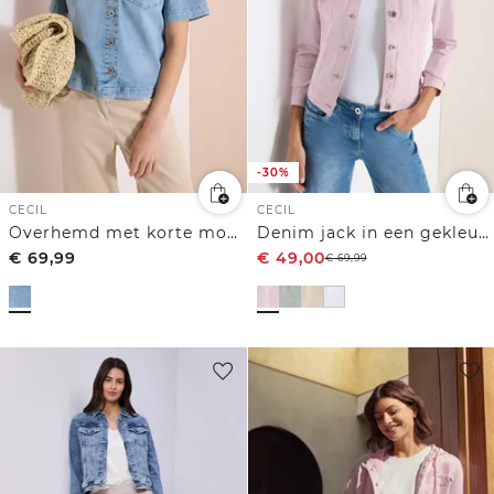
-30%
CECIL
CECIL
Overhemd met korte mouwen en knoopsluiting
Denim jack in een gekleurde denim look
€
69,99
€
49,00
€
69,99