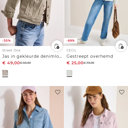
-30%
-69%
Street One
CECIL
Jas in gekleurde denimlook met zakken
Gestreept overhemd
€
49,00
€
25,00
€
69,99
€
79,99