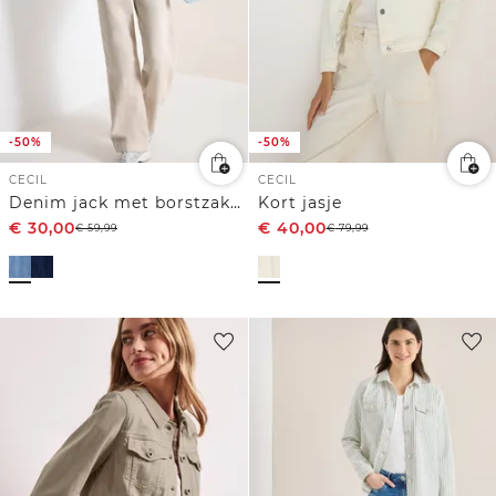
-50%
-50%
CECIL
CECIL
Denim jack met borstzakken en knopen
Kort jasje
€
30,00
€
40,00
€
59,99
€
79,99