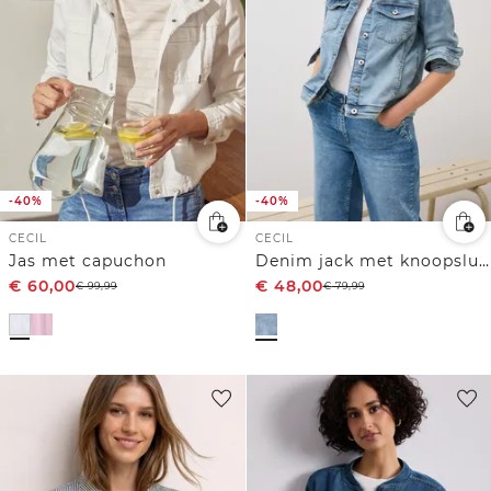
-40%
-40%
CECIL
CECIL
Jas met capuchon
Denim jack met knoopsluiting
€
60,00
€
48,00
€
99,99
€
79,99