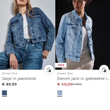
-50%
Street One
Street One
Jasje in jeanslook
Denim jack in gebleekte look
€
89,99
€
40,00
€
79,99