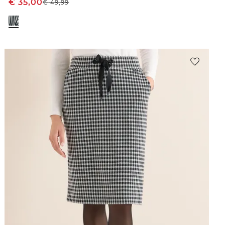
€
35,00
€
49,99