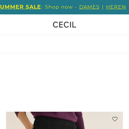
SUMMER SALE
: Shop now -
DAMES
|
HEREN