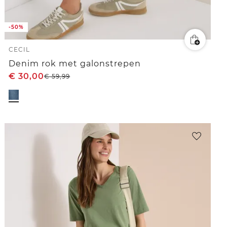
-50%
CECIL
Denim rok met galonstrepen
€
30,00
€
59,99