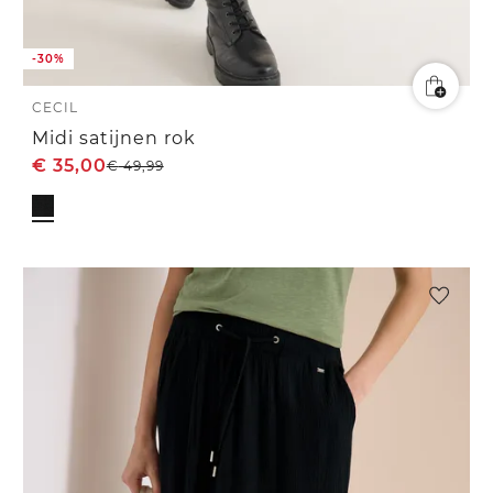
-30%
CECIL
Midi satijnen rok
€
35,00
€
49,99