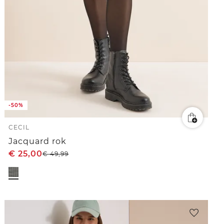
-50%
CECIL
Jacquard rok
€
25,00
€
49,99