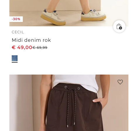
-30%
CECIL
Midi denim rok
€
49,00
€
69,99