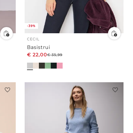
-39%
CECIL
Basistrui
€
22,00
€
35,99