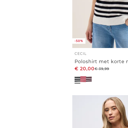
-50%
CECIL
€
20,00
€
39,99