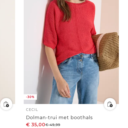
-30%
CECIL
Dolman-trui met boothals
€
35,00
€
49,99