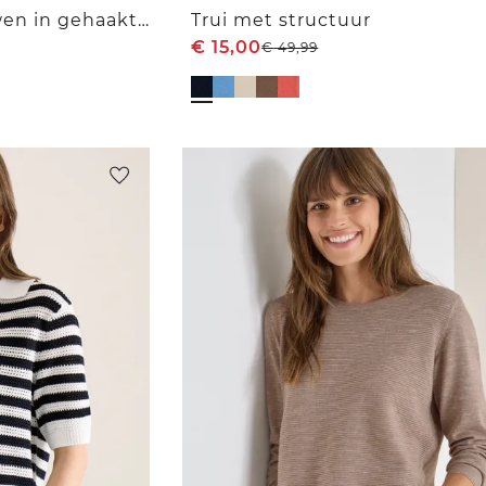
Trui met korte mouwen in gehaakte look
Trui met structuur
€
15,00
€
49,99