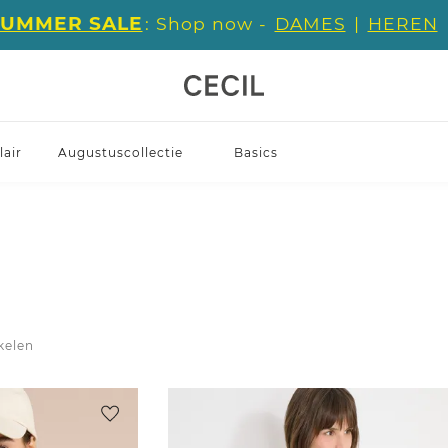
SUMMER SALE
: Shop now -
DAMES
|
HEREN
air
Augustuscollectie
Basics
ikelen