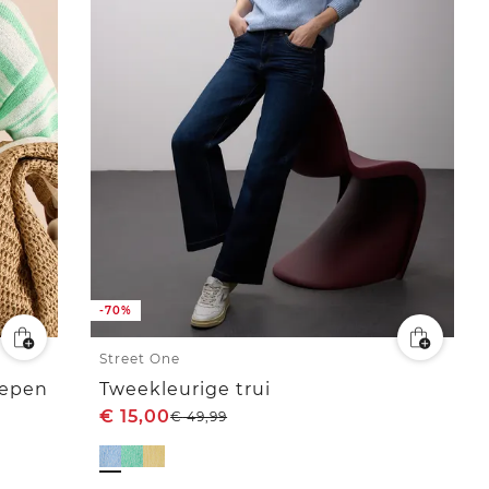
-70%
Street One
repen
Tweekleurige trui
€
15,00
€
49,99