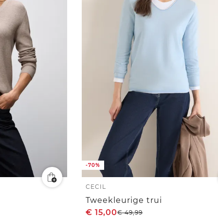
-70%
CECIL
Tweekleurige trui
€
15,00
€
49,99