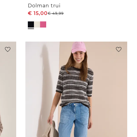
Dolman trui
€
15,00
€
49,99