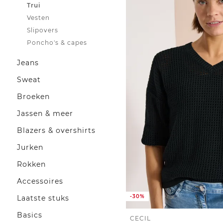
Trui
Vesten
Slipovers
Poncho's & capes
Jeans
Sweat
Broeken
Jassen & meer
Blazers & overshirts
Jurken
Rokken
Accessoires
-30%
Laatste stuks
Basics
CECIL