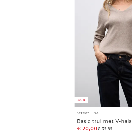
-50%
Street One
Basic trui met V-hals
€
20,00
€
39,99