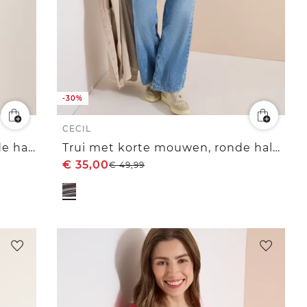
-30%
CECIL
Gestructureerde trui met ronde hals
Trui met korte mouwen, ronde hals en strepen
€
35,00
€
49,99