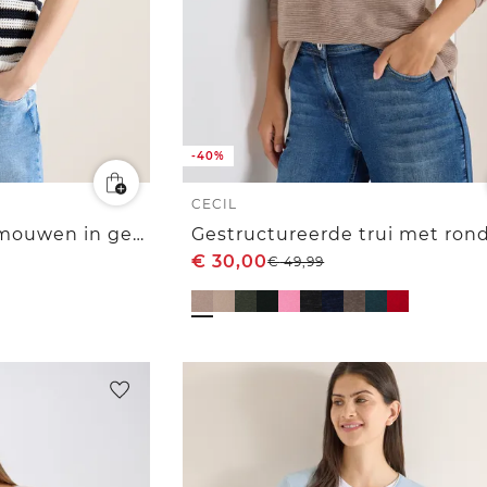
-40%
CECIL
Poloshirt met korte mouwen in gehaakte kwaliteit
€
30,00
€
49,99