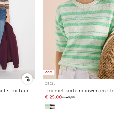
-50%
CECIL
et structuur
Trui met korte mouwen en st
€
25,00
€
49,99