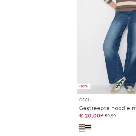
-67%
CECIL
Gestreepte hoodie m
€
20,00
€
59,99