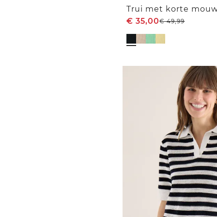
€
35,00
€
49,99