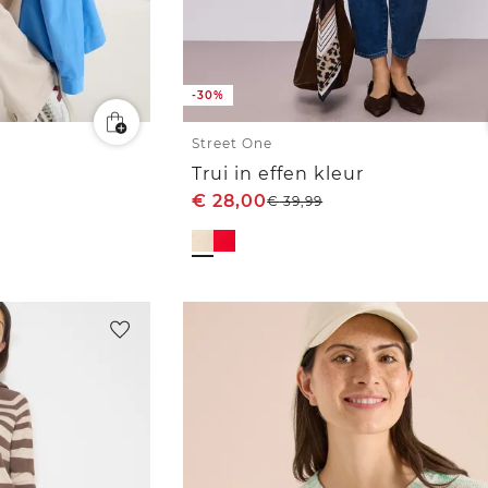
-30%
Street One
Trui in effen kleur
€
28,00
€
39,99