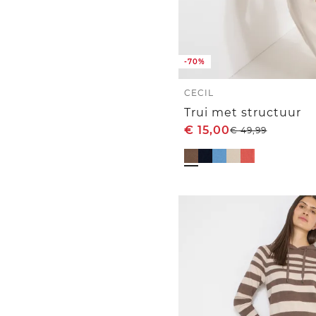
-70%
CECIL
Trui met structuur
€
15,00
€
49,99