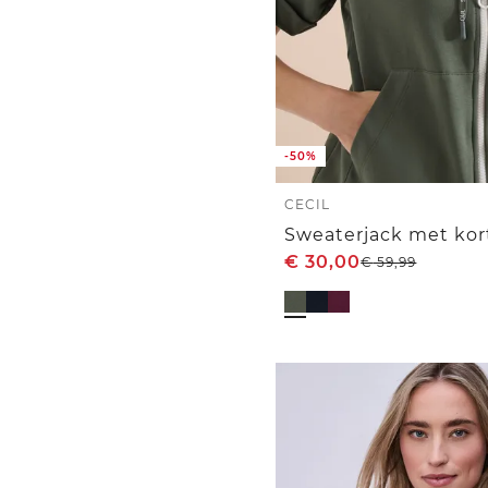
-50%
CECIL
€
30,00
€
59,99