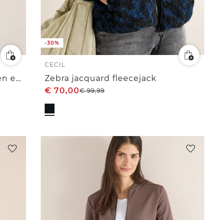
-30%
CECIL
Sweaterjack met korte mouwen en capuchon
Zebra jacquard fleecejack
€
70,00
€
99,99