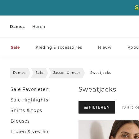
Dames
Heren
Sale
Kleding & accessoires
Nieuw
Popul
Dames
Sale
Jassen & meer
Sweatjacks
Sweatjacks
Sale Favorieten
Sale Highlights
FILTEREN
19 artik
Shirts & tops
Blouses
Truien & vesten