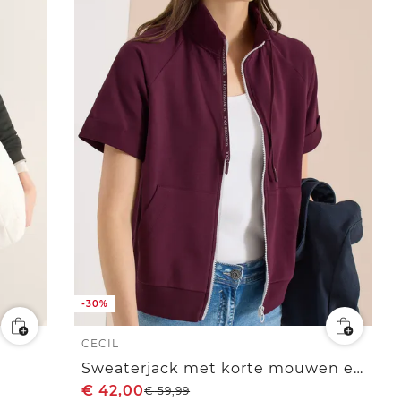
-30%
CECIL
Sweaterjack met korte mouwen en ritssluiting
€
42,00
€
59,99