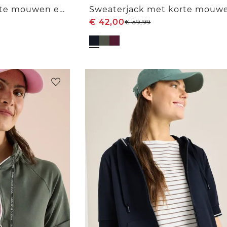
Sweaterjack met korte mouwen en capuchon
€
42,00
€
59,99