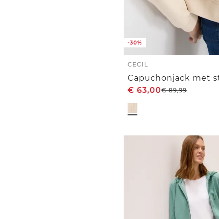
-30%
CECIL
Capuchonjack met s
€
63,00
€
89,99