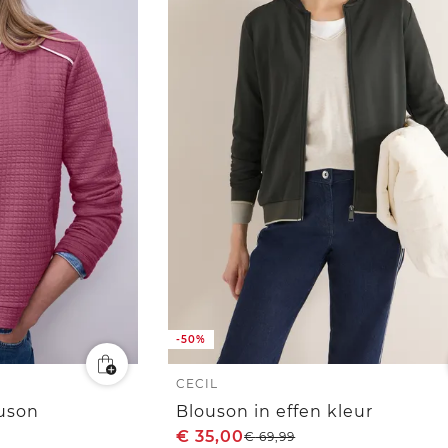
-50%
CECIL
ouson
Blouson in effen kleur
€
35,00
€
69,99