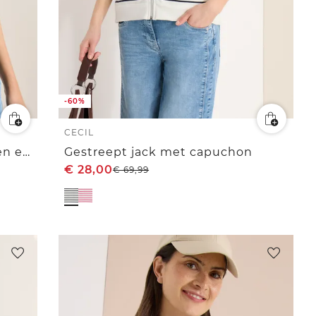
-60%
CECIL
Sweaterjack met korte mouwen en capuchon
Gestreept jack met capuchon
€
28,00
€
69,99