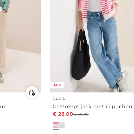
-60%
CECIL
ur
Gestreept jack met capuchon
€
28,00
€
69,99