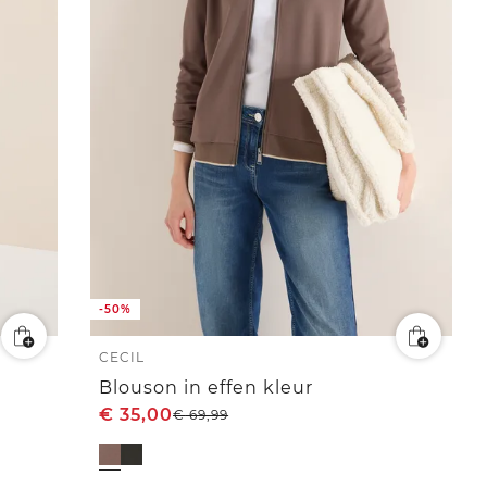
-50%
CECIL
Blouson in effen kleur
€
35,00
€
69,99