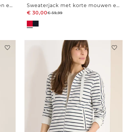
Sweaterjack met korte mouwen en ritssluiting
Sweaterjack met korte mouwen en capuchon
€
30,00
€
59,99