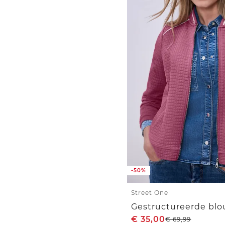
-50%
Street One
Gestructureerde bl
€
35,00
€
69,99