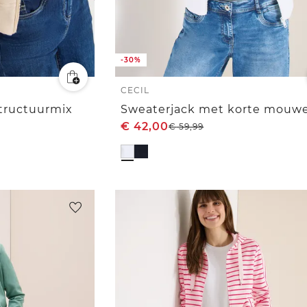
-30%
CECIL
tructuurmix
€
42,00
€
59,99