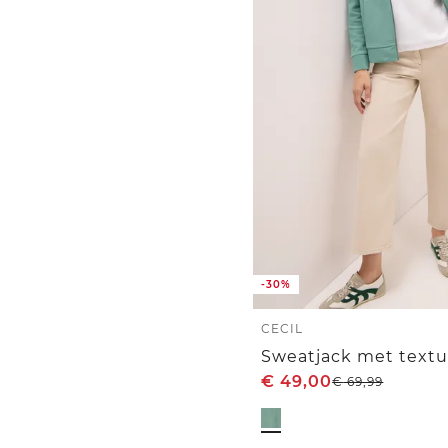
-30%
CECIL
Sweatjack met textu
€
49,00
€
69,99