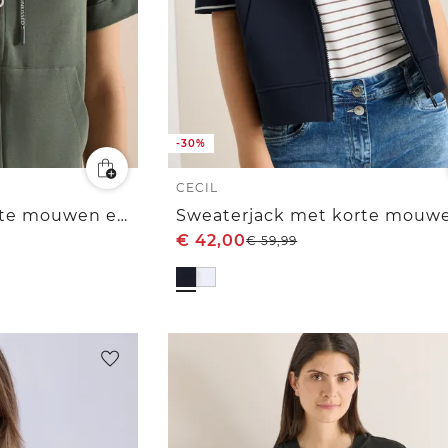
-30%
CECIL
Sweaterjack met korte mouwen en ritssluiting
€
42,00
€
59,99