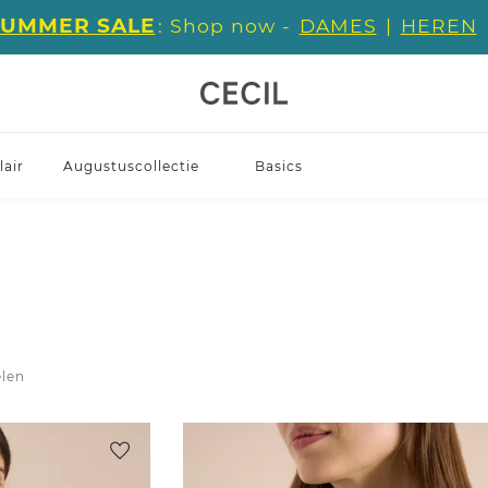
SUMMER SALE
: Shop now -
DAMES
|
HEREN
air
Augustuscollectie
Basics
elen