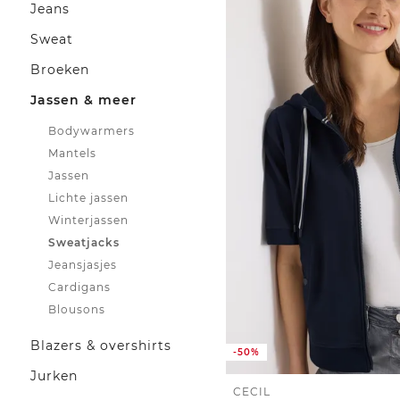
Jeans
Sweat
Broeken
Jassen & meer
Bodywarmers
Mantels
Jassen
Lichte jassen
Winterjassen
Sweatjacks
Jeansjasjes
Cardigans
Blousons
Blazers & overshirts
-50%
Jurken
CECIL