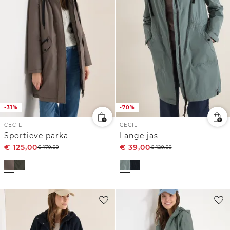
-31%
-70%
CECIL
CECIL
Sportieve parka
Lange jas
€
125,00
€
39,00
€
179,99
€
129,99