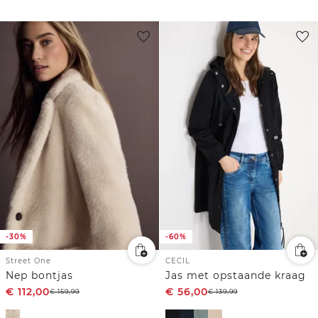
-30%
-60%
Street One
CECIL
Nep bontjas
Jas met opstaande kraag
€
112,00
€
56,00
€
159,99
€
139,99