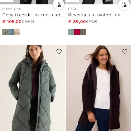
Street One
CECIL
Gewatteerde jas met capuchon
Reversjas in woloptiek
€
105,00
€
89,00
€
149,99
€
119,99