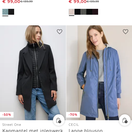
€
99,00
€
99,00
€
139,99
€
139,99
-50%
-70%
Street One
CECIL
Kapmantel met inlegwerk
Lange blouson