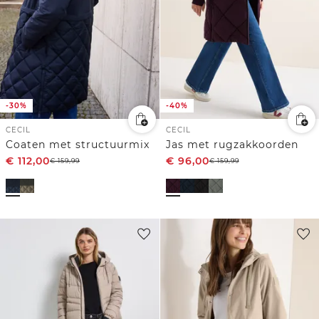
-30%
-40%
CECIL
CECIL
Coaten met structuurmix
Jas met rugzakkoorden
€
112,00
€
96,00
€
159,99
€
159,99