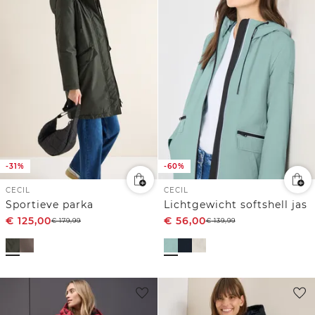
-31%
-60%
CECIL
CECIL
Sportieve parka
Lichtgewicht softshell jas
€
125,00
€
56,00
€
179,99
€
139,99