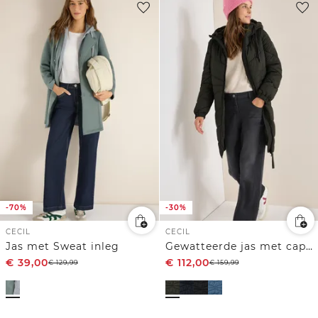
-70%
-30%
CECIL
CECIL
Jas met Sweat inleg
Gewatteerde jas met capuchon
€
39,00
€
112,00
€
129,99
€
159,99