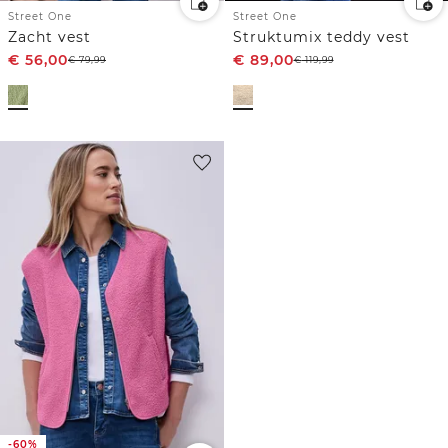
Street One
Street One
Zacht vest
Struktumix teddy vest
€
56,00
€
89,00
€
79,99
€
119,99
-60%