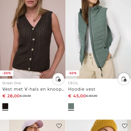
-30%
-50%
Street One
CECIL
Vest met V-hals en knoopsluiting
Hoodie vest
€
28,00
€
45,00
€
39,99
€
89,99