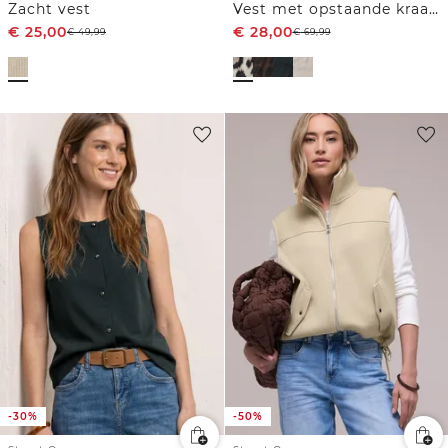
Zacht vest
Vest met opstaande kraag en leopatroon
€
25,00
€
28,00
€
49,99
€
69,99
-30%
-50%