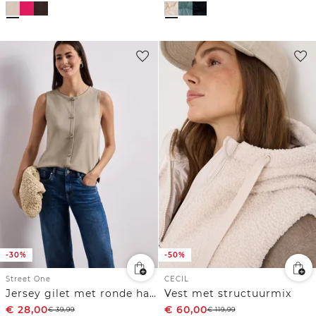
-30%
-50%
Street One
CECIL
Jersey gilet met ronde hals
Vest met structuurmix
€
28,00
€
60,00
€
39,99
€
119,99