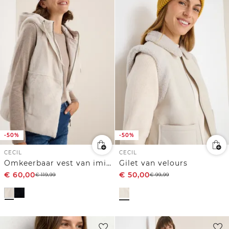
-50%
-50%
CECIL
CECIL
Omkeerbaar vest van imitatiebont
Gilet van velours
€
60,00
€
50,00
€
119,99
€
99,99