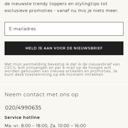
de nieuwste trendy toppers en stylingtips tot
exclusieve promoties - vanaf nu mis je niets meer.
E-mailadres
MELD JE AAN VOOR DE NIEUWSBRIEF
Met mijn aanmelding bevestig ik dat ik de nieuwsbrief van
CECIL wilt ontvangen en per e-mail op de hoogte wilt
worden gehouden van nieuwe artikelen en promoties. Je
kunt deze toestemming op elk moment intrekken.
Neem contact met ons op
020/4990635
Service hotline
Ma.-vr. 8:00 – 18:00, Za. 10:00 – 16:00