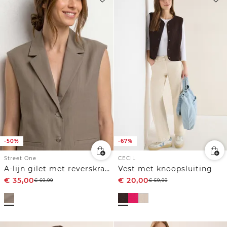
-50%
-67%
Street One
CECIL
A-lijn gilet met reverskraag
Vest met knoopsluiting
€
35,00
€
20,00
€
69,99
€
59,99