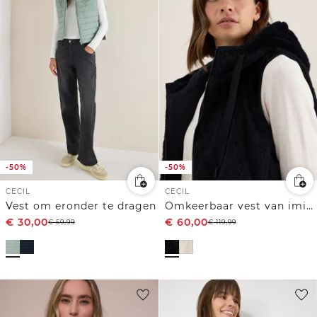
-50%
-50%
CECIL
CECIL
Vest om eronder te dragen
Omkeerbaar vest van imitatiebont
€
30,00
€
60,00
€
59,99
€
119,99