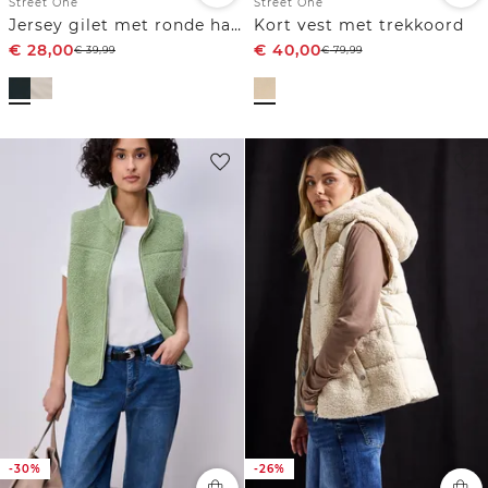
Street One
Street One
Jersey gilet met ronde hals
Kort vest met trekkoord
€
28,00
€
40,00
€
39,99
€
79,99
-30%
-26%