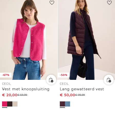
-67%
-50%
CECIL
CECIL
Vest met knoopsluiting
Lang gewatteerd vest
€
20,00
€
50,00
€
59,99
€
99,99