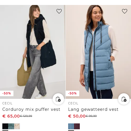
-50%
-50%
CECIL
CECIL
Corduroy mix puffer vest
Lang gewatteerd vest
€
65,00
€
50,00
€
129,99
€
99,99