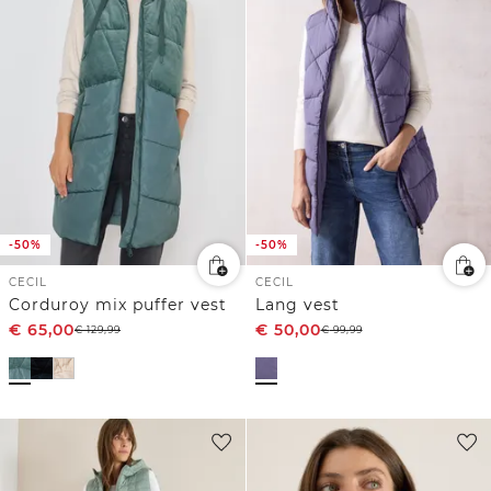
-50%
-50%
CECIL
CECIL
Corduroy mix puffer vest
Lang vest
€
65,00
€
50,00
€
129,99
€
99,99