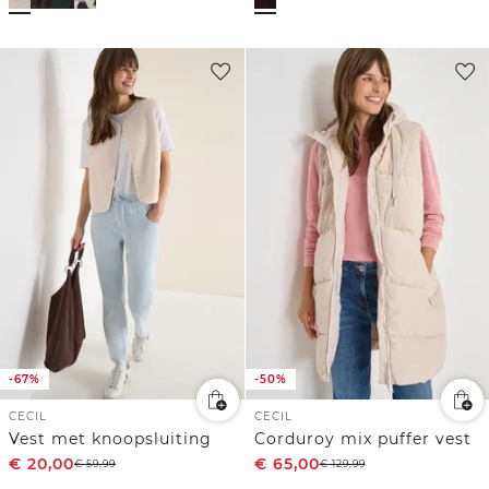
-67%
-50%
CECIL
CECIL
Vest met knoopsluiting
Corduroy mix puffer vest
€
20,00
€
65,00
€
59,99
€
129,99