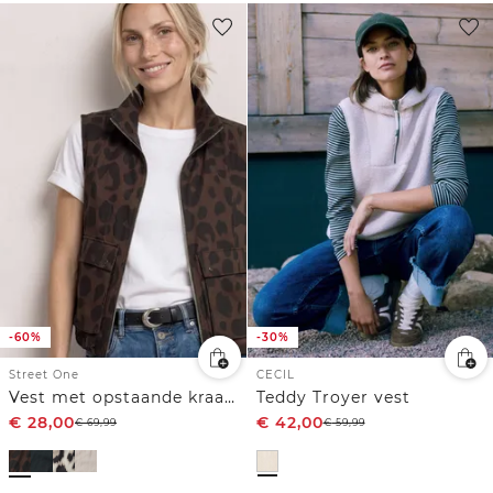
-60%
-30%
Street One
CECIL
Vest met opstaande kraag en leopatroon
Teddy Troyer vest
€
28,00
€
42,00
€
69,99
€
59,99