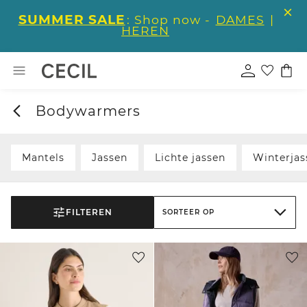
SUMMER SALE
: Shop now -
DAMES
|
HEREN
Bodywarmers
Mantels
Jassen
Lichte jassen
Winterjas
FILTEREN
SORTEER OP