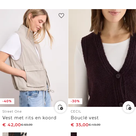
-40%
-30%
Street One
CECIL
Vest met rits en koord
Bouclé vest
€
42,00
€
35,00
€
69,99
€
49,99