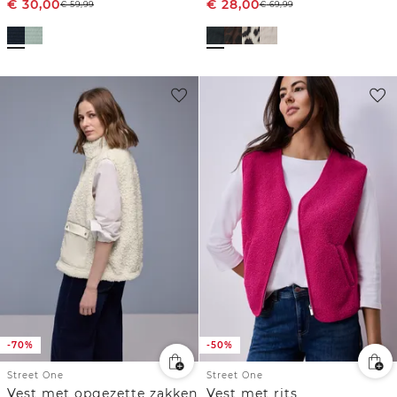
€
30,00
€
28,00
€
59,99
€
69,99
-70%
-50%
Street One
Street One
Vest met opgezette zakken
Vest met rits