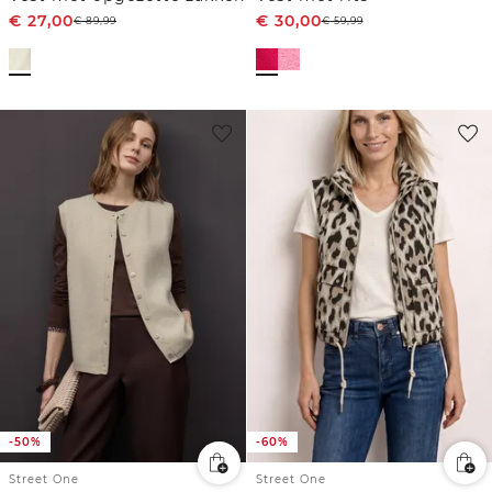
€
27,00
€
30,00
€
89,99
€
59,99
-50%
-60%
Street One
Street One