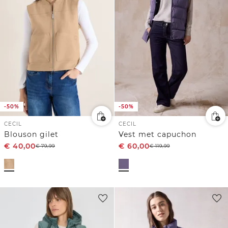
-50%
-50%
CECIL
CECIL
Blouson gilet
Vest met capuchon
€
40,00
€
60,00
€
79,99
€
119,99