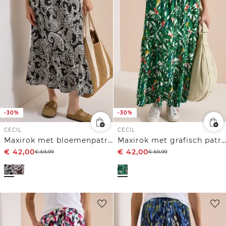
-30%
-30%
CECIL
CECIL
Maxirok met bloemenpatroon
Maxirok met grafisch patroon
€
42,00
€
42,00
€
59,99
€
59,99