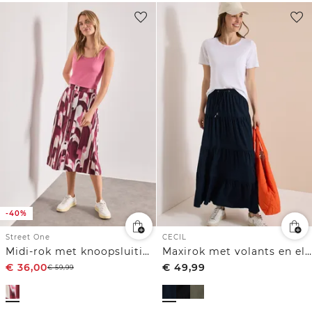
-40%
Street One
CECIL
Midi-rok met knoopsluiting en print
Maxirok met volants en elastische tailleband
€
36,00
€
49,99
€
59,99