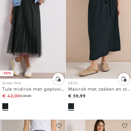
-30%
Street One
CECIL
Tule midirok met geplooide structuur
Maxirok met zakken en structuur
€
42,00
€
59,99
€
59,99