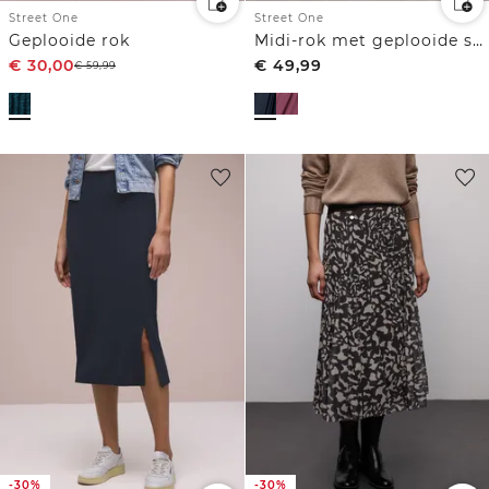
Street One
Street One
Geplooide rok
Midi-rok met geplooide structuur
€
30,00
€
49,99
€
59,99
-30%
-30%