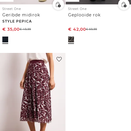
Street One
Street One
Geribde midirok
Geplooide rok
STYLE PEPICA
€
35,00
€
42,00
€
49,99
€
59,99