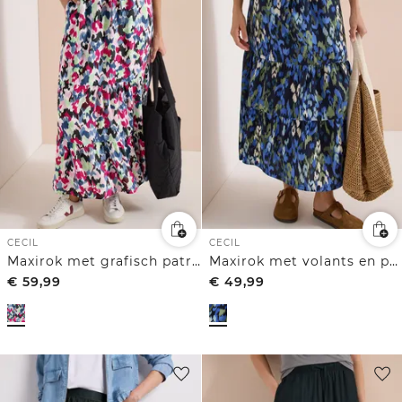
CECIL
CECIL
Maxirok met grafisch patroon
Maxirok met volants en print
€
59,99
€
49,99