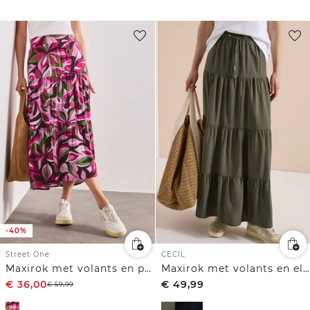
-40%
Street One
CECIL
Maxirok met volants en print
Maxirok met volants en elastische tailleband
€
36,00
€
49,99
€
59,99