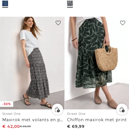
-30%
Street One
Street One
Maxirok met volants en print
Chiffon maxirok met print
€
42,00
€
69,99
€
59,99