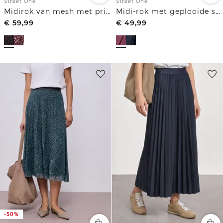
Street One
Street One
Midirok van mesh met print
Midi-rok met geplooide structuur
€
59,99
€
49,99
-50%