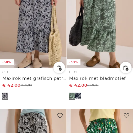
-30%
-30%
CECIL
CECIL
Maxirok met grafisch patroon
Maxirok met bladmotief
€
42,00
€
42,00
€
59,99
€
59,99