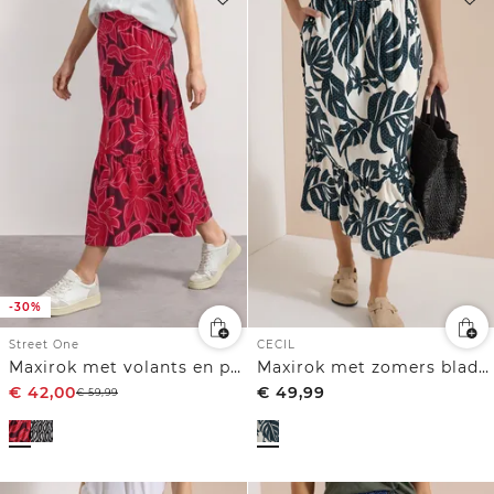
-30%
Street One
CECIL
Maxirok met volants en print
Maxirok met zomers bladmotief
€
42,00
€
49,99
€
59,99