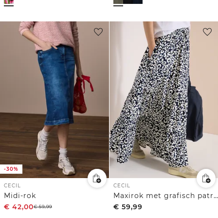
-30%
CECIL
CECIL
Midi-rok
Maxirok met grafisch patroon
€
42,00
€
59,99
€
59,99