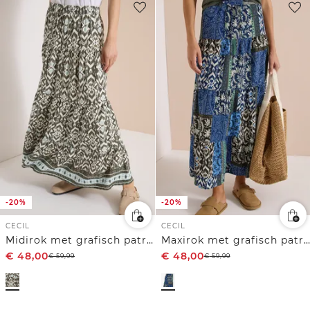
-20%
-20%
CECIL
CECIL
Midirok met grafisch patroon
Maxirok met grafisch patroon
€
48,00
€
48,00
€
59,99
€
59,99