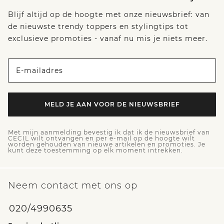
Blijf altijd op de hoogte met onze nieuwsbrief: van
de nieuwste trendy toppers en stylingtips tot
exclusieve promoties - vanaf nu mis je niets meer.
E-mailadres
MELD JE AAN VOOR DE NIEUWSBRIEF
Met mijn aanmelding bevestig ik dat ik de nieuwsbrief van
CECIL wilt ontvangen en per e-mail op de hoogte wilt
worden gehouden van nieuwe artikelen en promoties. Je
kunt deze toestemming op elk moment intrekken.
Neem contact met ons op
020/4990635