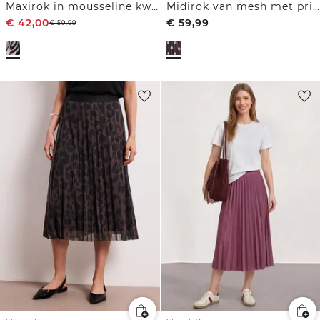
Maxirok in mousseline kwaliteit met print
Midirok van mesh met print
€
42,00
€
59,99
€
59,99