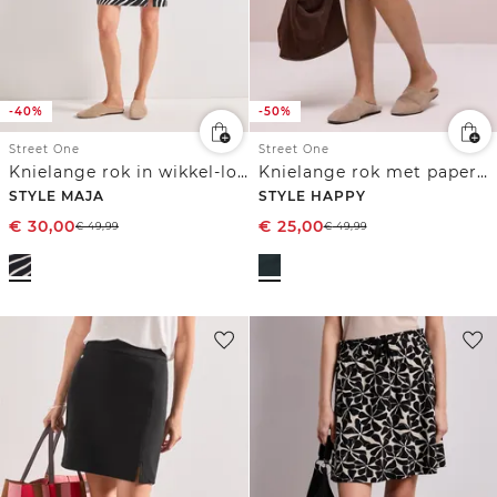
-40%
-50%
Street One
Street One
Knielange rok in wikkel-look
Knielange rok met paperbag tailleband
STYLE MAJA
STYLE HAPPY
€
30,00
€
25,00
€
49,99
€
49,99