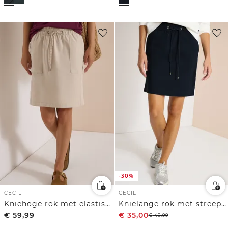
-30%
CECIL
CECIL
Kniehoge rok met elastische tailleband
Knielange rok met streepdetail
€
59,99
€
35,00
€
49,99