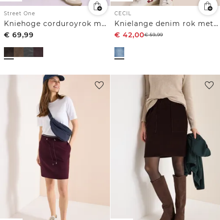
CECIL
Street One
Knielange denim rok met riemdetail
Kniehoge corduroyrok met zakken
€
69,99
€
42,00
€
59,99