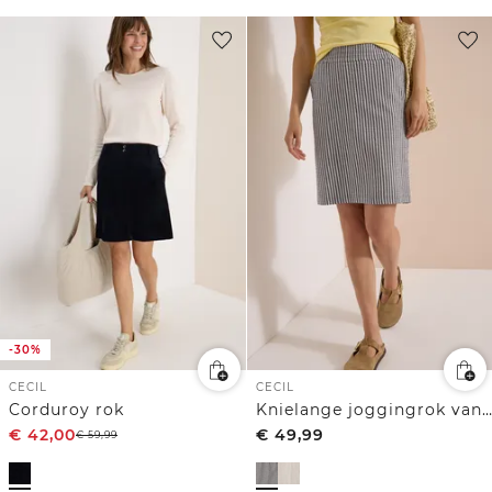
-30%
CECIL
CECIL
Corduroy rok
Knielange joggingrok van seersucker stof
€
42,00
€
49,99
€
59,99