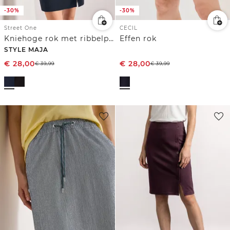
-30%
-30%
Street One
CECIL
Kniehoge rok met ribbelpatroon
Effen rok
STYLE MAJA
€
28,00
€
28,00
€
39,99
€
39,99