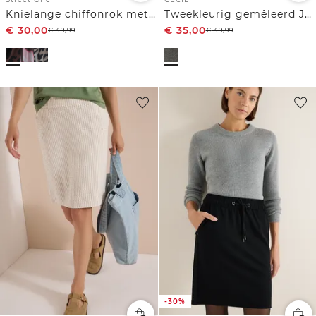
Knielange chiffonrok met print
Tweekleurig gemêleerd Jogg-rokje
€
30,00
€
35,00
€
49,99
€
49,99
-30%