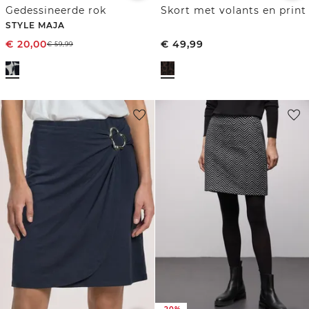
Gedessineerde rok
Skort met volants en print
STYLE MAJA
€
20,00
€
49,99
€
59,99