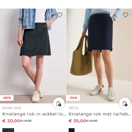
-60%
-30%
Street One
CECIL
Knielange rok in wikkel-look
Knielange rok met taillebanddetail
€
20,00
€
35,00
€
49,99
€
49,99