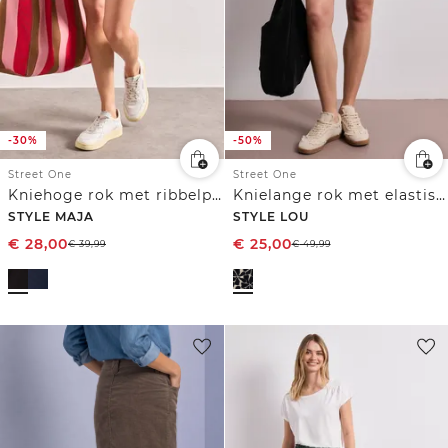
-30%
-50%
Street One
Street One
Kniehoge rok met ribbelpatroon
Knielange rok met elastische tailleband en print
STYLE MAJA
STYLE LOU
€
28,00
€
25,00
€
39,99
€
49,99