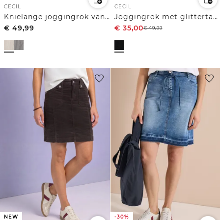
CECIL
CECIL
Knielange joggingrok van seersucker stof
Joggingrok met glittertape
€
49,99
€
35,00
€
49,99
-30%
NEW