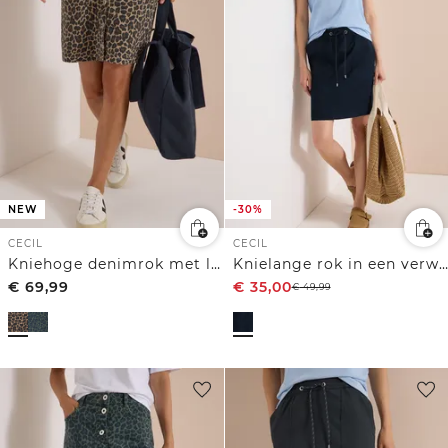
NEW
-30%
CECIL
CECIL
Kniehoge denimrok met luipaardprint
Knielange rok in een verwassen look
€
69,99
€
35,00
€
49,99