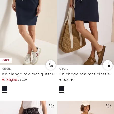
-50%
CECIL
CECIL
Knielange rok met glitterdetails
Kniehoge rok met elastische tailleband
€
30,00
€
45,99
€
59,99