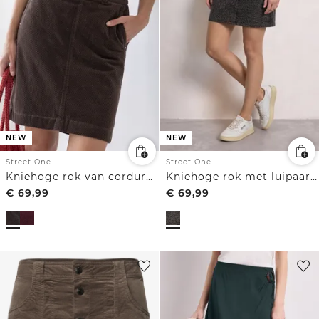
NEW
NEW
Street One
Street One
Kniehoge rok van corduroy met gespdetails
Kniehoge rok met luipaardprint
€
69,99
€
69,99