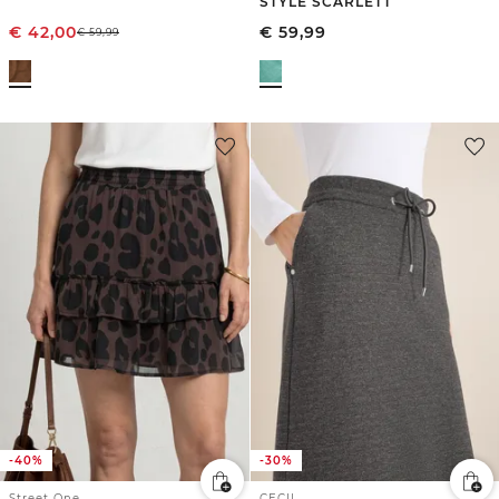
STYLE SCARLETT
€
42,00
€
59,99
€
59,99
-40%
-30%
Street One
CECIL