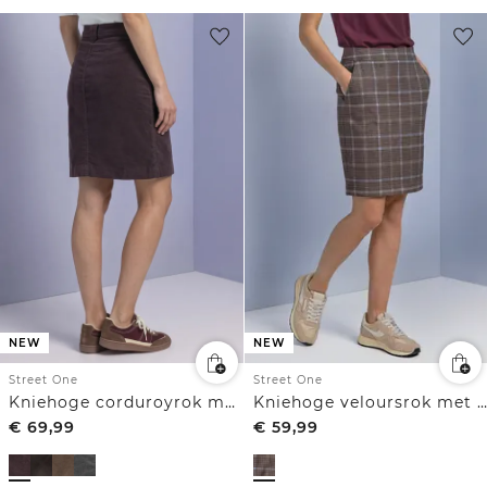
NEW
NEW
Street One
Street One
Kniehoge veloursrok met ruitjespatroon
Kniehoge corduroyrok met zakken
€
69,99
€
59,99