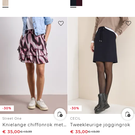
-30%
-30%
Street One
CECIL
Knielange chiffonrok met print
Tweekleurige joggingrok
€
35,00
€
35,00
€
49,99
€
49,99