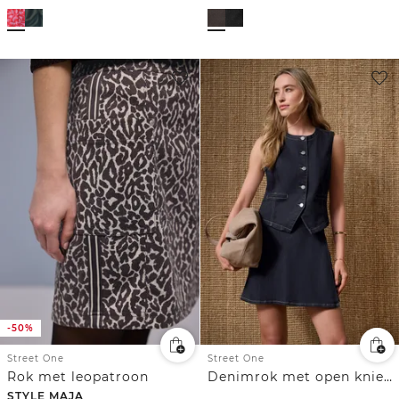
-50%
Street One
Street One
Rok met leopatroon
Denimrok met open knieën en wikkel-look
STYLE MAJA