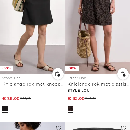
-30%
-30%
Street One
Street One
Knielange rok met knoopdetails
Knielange rok met elastische tailleband
STYLE LOU
€
28,00
€
35,00
€
39,99
€
49,99