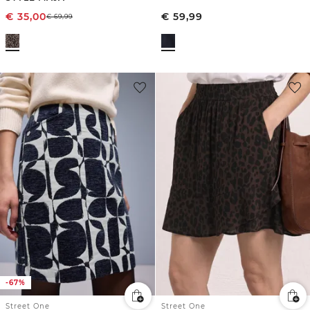
€
35,00
€
59,99
€
69,99
-67%
Street One
Street One