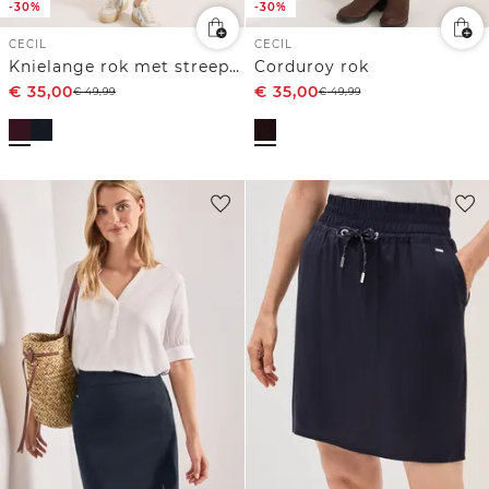
-30%
-30%
CECIL
CECIL
Knielange rok met streepdetail
Corduroy rok
€
35,00
€
35,00
€
49,99
€
49,99