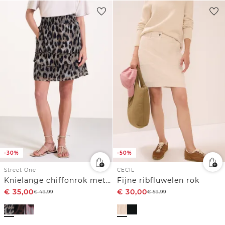
-30%
-50%
Street One
CECIL
Knielange chiffonrok met print
Fijne ribfluwelen rok
€
35,00
€
30,00
€
49,99
€
59,99