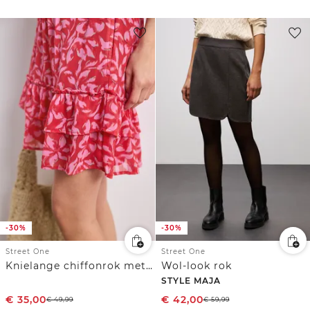
-30%
-30%
Street One
Street One
Knielange chiffonrok met volants
Wol-look rok
STYLE MAJA
€
35,00
€
42,00
€
49,99
€
59,99