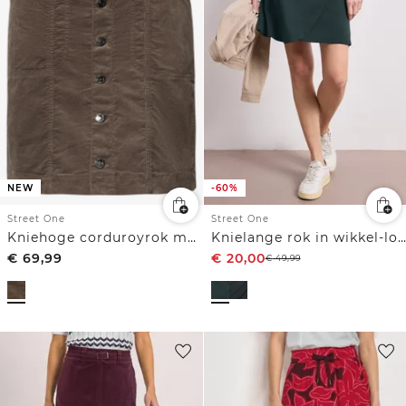
-60%
NEW
Street One
Street One
Knielange rok in wikkel-look
Kniehoge corduroyrok met knoopsluiting
€
69,99
€
20,00
€
49,99