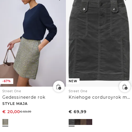
-67%
NEW
Street One
Street One
Gedessineerde rok
Kniehoge corduroyrok met zakken
STYLE MAJA
€
20,00
€
69,99
€
59,99