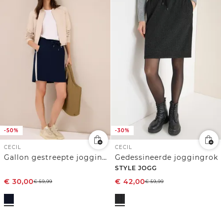
-50%
-30%
CECIL
CECIL
Gallon gestreepte joggingrok
Gedessineerde joggingrok
STYLE JOGG
€
30,00
€
42,00
€
59,99
€
59,99