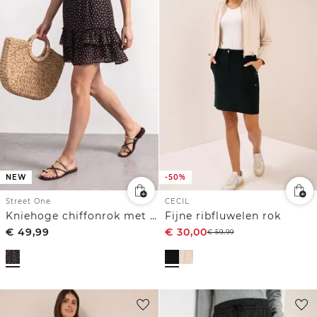
NEW
-50%
Street One
CECIL
Kniehoge chiffonrok met print
Fijne ribfluwelen rok
€
49,99
€
30,00
€
59,99