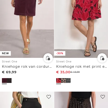
NEW
-30%
Street One
Street One
Kniehoge rok van corduroy met gespdetails
Kniehoge rok met print en volant
€
69,99
€
35,00
€
49,99