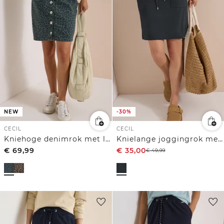
NEW
-30%
CECIL
CECIL
Kniehoge denimrok met luipaardprint
Knielange joggingrok met fijne strepen
€
69,99
€
35,00
€
49,99