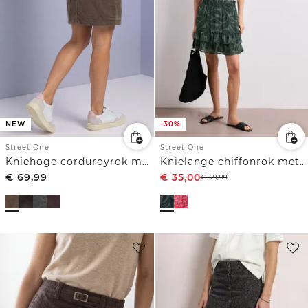
-30%
NEW
Street One
Street One
Knielange chiffonrok met volants
Kniehoge corduroyrok met zakken
€
69,99
€
35,00
€
49,99