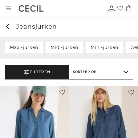
Jeansjurken
Maxi-jurken
Midi-jurken
Mini-jurken
Ge
FILTEREN
SORTEER OP