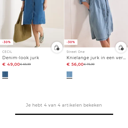
-30%
-30%
CECIL
Street One
Denim-look jurk
Knielange jurk in een verwassen look
€
49,00
€
56,00
€
69,99
€
79,99
Je hebt 4 van 4 artikelen bekeken