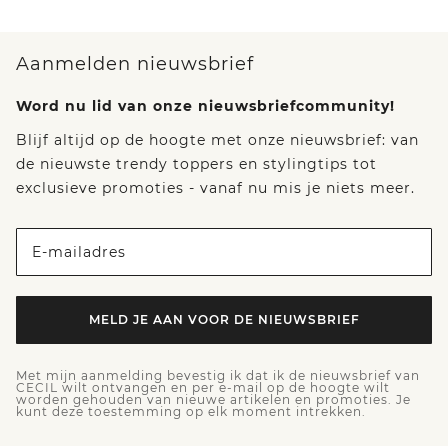
Aanmelden nieuwsbrief
Word nu lid van onze nieuwsbriefcommunity!
Blijf altijd op de hoogte met onze nieuwsbrief: van
de nieuwste trendy toppers en stylingtips tot
exclusieve promoties - vanaf nu mis je niets meer.
E-mailadres
MELD JE AAN VOOR DE NIEUWSBRIEF
Met mijn aanmelding bevestig ik dat ik de nieuwsbrief van
CECIL wilt ontvangen en per e-mail op de hoogte wilt
worden gehouden van nieuwe artikelen en promoties. Je
kunt deze toestemming op elk moment intrekken.