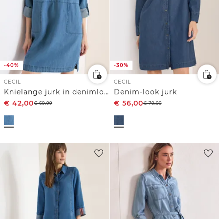
-40%
-30%
CECIL
CECIL
Knielange jurk in denimlook
Denim-look jurk
€
42,00
€
56,00
€
69,99
€
79,99