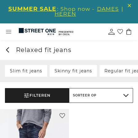
SUMMER SALE
: Shop now -
DAMES
|
HEREN
Relaxed fit jeans
Slim fit jeans
Skinny fit jeans
Regular fit je
FILTEREN
SORTEER OP