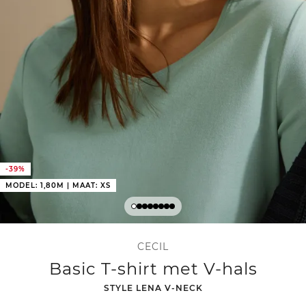
-39%
MODEL: 1,80M | MAAT: XS
CECIL
Basic T-shirt met V-hals
-
STYLE LENA V-NECK