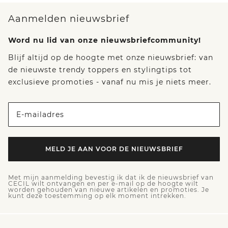
Aanmelden nieuwsbrief
Word nu lid van onze nieuwsbriefcommunity!
Blijf altijd op de hoogte met onze nieuwsbrief: van
de nieuwste trendy toppers en stylingtips tot
exclusieve promoties - vanaf nu mis je niets meer.
E-mailadres
MELD JE AAN VOOR DE NIEUWSBRIEF
Met mijn aanmelding bevestig ik dat ik de nieuwsbrief van
CECIL wilt ontvangen en per e-mail op de hoogte wilt
worden gehouden van nieuwe artikelen en promoties. Je
kunt deze toestemming op elk moment intrekken.