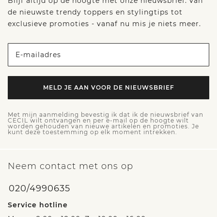
Blijf altijd op de hoogte met onze nieuwsbrief: van
de nieuwste trendy toppers en stylingtips tot
exclusieve promoties - vanaf nu mis je niets meer.
E-mailadres
MELD JE AAN VOOR DE NIEUWSBRIEF
Met mijn aanmelding bevestig ik dat ik de nieuwsbrief van
CECIL wilt ontvangen en per e-mail op de hoogte wilt
worden gehouden van nieuwe artikelen en promoties. Je
kunt deze toestemming op elk moment intrekken.
Neem contact met ons op
020/4990635
Service hotline