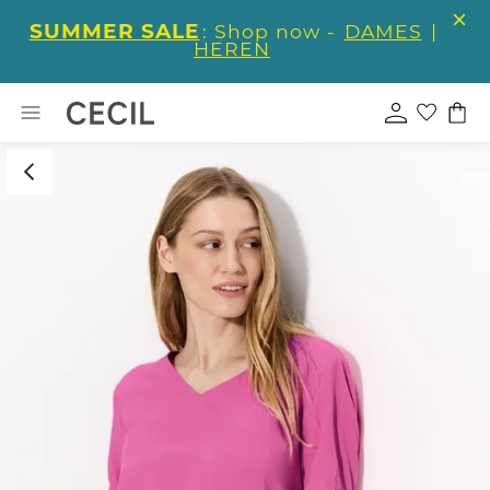
SUMMER SALE
: Shop now -
DAMES
|
HEREN