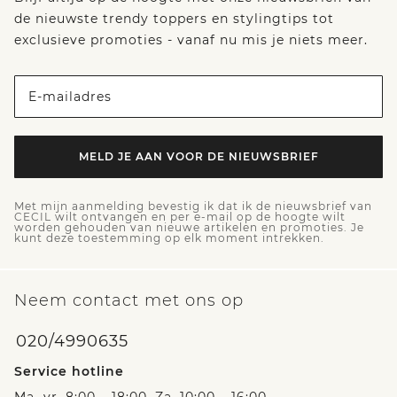
de nieuwste trendy toppers en stylingtips tot
exclusieve promoties - vanaf nu mis je niets meer.
E-mailadres
MELD JE AAN VOOR DE NIEUWSBRIEF
Met mijn aanmelding bevestig ik dat ik de nieuwsbrief van
CECIL wilt ontvangen en per e-mail op de hoogte wilt
worden gehouden van nieuwe artikelen en promoties. Je
kunt deze toestemming op elk moment intrekken.
Neem contact met ons op
020/4990635
Service hotline