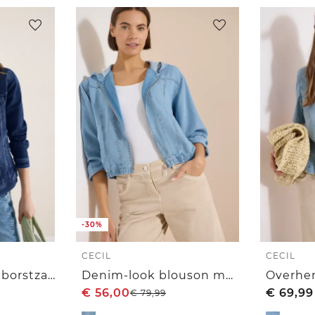
-30%
CECIL
CECIL
Denim jack met borstzakken en knopen
Denim-look blouson met ritssluiting
€
56,00
€
69,99
€
79,99