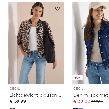
-50%
CECIL
CECIL
Lichtgewicht blouson met rits en leoprint
€
59,99
€
30,00
€
59,99