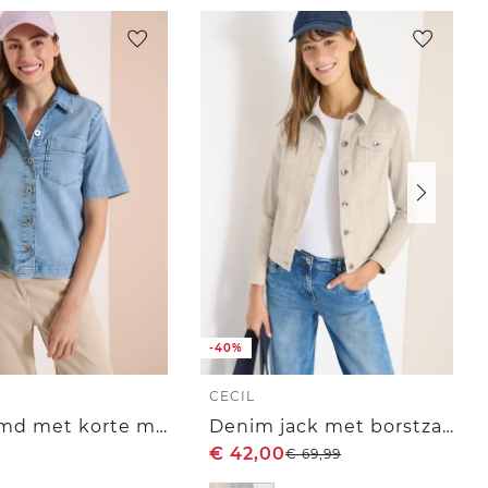
-40%
CECIL
Overhemd met korte mouwen en knoopsluiting
Denim jack met borstzakken en knopen
€
42,00
€
69,99