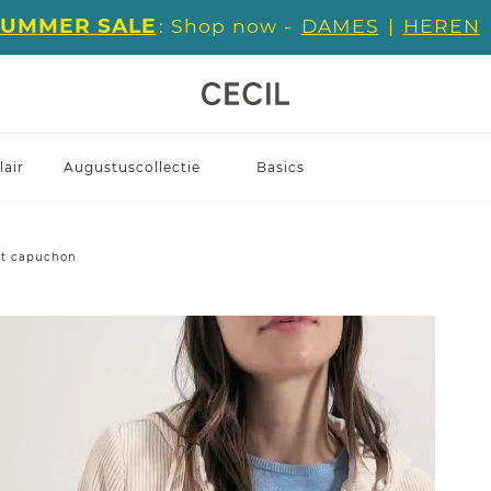
SUMMER SALE
: Shop now -
DAMES
|
HEREN
air
Augustuscollectie
Basics
et capuchon