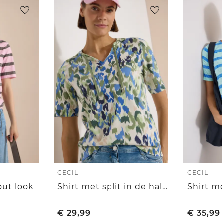
CECIL
CECIL
out look
Shirt met split in de hals en print
Shirt m
€
29,99
€
35,99