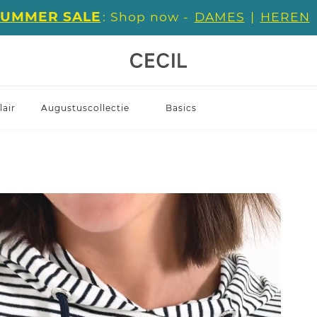
SUMMER SALE
: Shop now -
DAMES
|
HEREN
air
Augustuscollectie
Basics