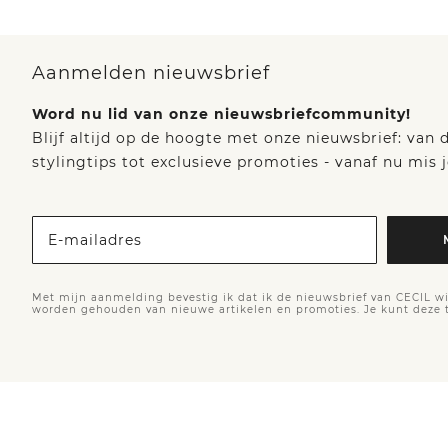
Aanmelden nieuwsbrief
Word nu lid van onze nieuwsbriefcommunity!
Blijf altijd op de hoogte met onze nieuwsbrief: van
stylingtips tot exclusieve promoties - vanaf nu mis j
E-mailadres
Met mijn aanmelding bevestig ik dat ik de nieuwsbrief van CECIL wi
worden gehouden van nieuwe artikelen en promoties. Je kunt deze