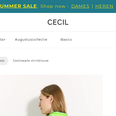
SUMMER SALE
: Shop now -
DAMES
|
HEREN
air
Augustuscollectie
Basics
ses
Gestreepte shirtblouse