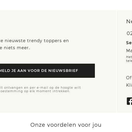
N
0
 de nieuwste trendy toppers en
Se
e niets meer.
Ma
Het
tel
MELD JE AAN VOOR DE NIEUWSBRIEF
Of
Kl
lt ontvangen en per e-mail op de hoogte wilt
 toestemming op elk moment intrekken.
Onze voordelen voor jou