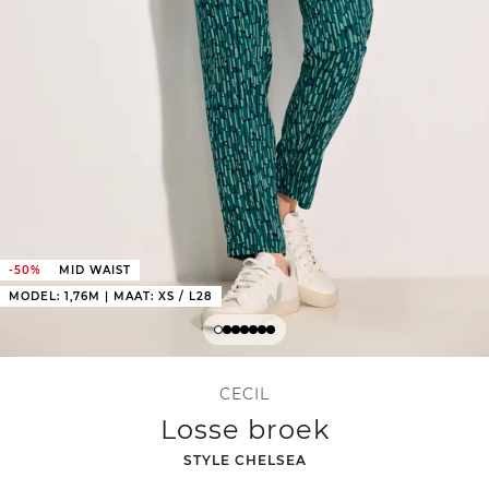
-50%
MID WAIST
MODEL: 1,76M | MAAT: XS / L28
CECIL
Losse broek
-
STYLE CHELSEA