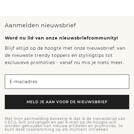
Aanmelden nieuwsbrief
Word nu lid van onze nieuwsbriefcommunity!
Blijf altijd op de hoogte met onze nieuwsbrief: van
de nieuwste trendy toppers en stylingtips tot
exclusieve promoties - vanaf nu mis je niets meer.
E-mailadres
MELD JE AAN VOOR DE NIEUWSBRIEF
Met mijn aanmelding bevestig ik dat ik de nieuwsbrief van
CECIL wilt ontvangen en per e-mail op de hoogte wilt
worden gehouden van nieuwe artikelen en promoties. Je
kunt deze toestemming op elk moment intrekken.