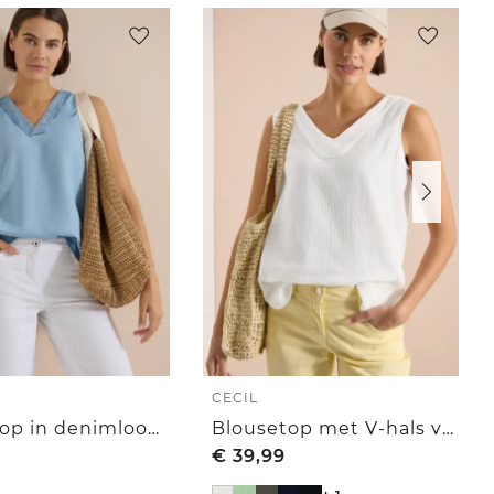
CECIL
Blousetop in denimlook met V-hals
Blousetop met V-hals van mousseline
€
39,99