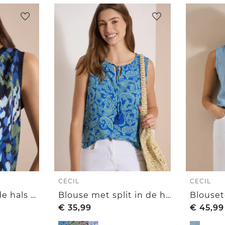
CECIL
CECIL
Blouse met ronde hals en print
Blouse met split in de hals en print
€
35,99
€
45,99