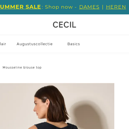
SUMMER SALE
: Shop now -
DAMES
|
HEREN
air
Augustuscollectie
Basics
Mousseline blouse top