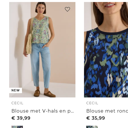
NEW
CECIL
CECIL
Blouse met V-hals en print
€
39,99
€
35,99