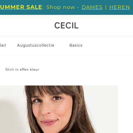
SUMMER SALE
: Shop now -
DAMES
|
HEREN
air
Augustuscollectie
Basics
Shirt in effen kleur