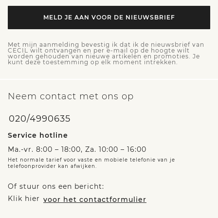
MELD JE AAN VOOR DE NIEUWSBRIEF
Met mijn aanmelding bevestig ik dat ik de nieuwsbrief van
CECIL wilt ontvangen en per e-mail op de hoogte wilt
worden gehouden van nieuwe artikelen en promoties. Je
kunt deze toestemming op elk moment intrekken.
Neem contact met ons op
020/4990635
Service hotline
Ma.-vr. 8:00 – 18:00, Za. 10:00 – 16:00
Het normale tarief voor vaste en mobiele telefonie van je
telefoonprovider kan afwijken.
Of stuur ons een bericht:
Klik hier
voor het contactformulier