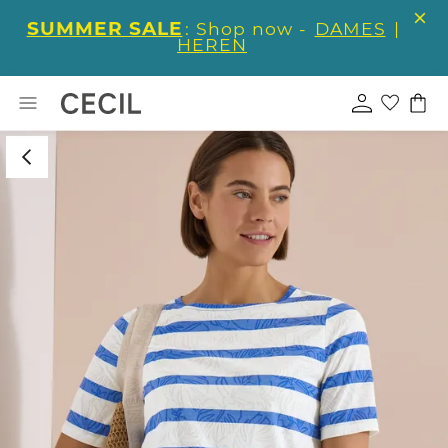
SUMMER SALE
: Shop now -
DAMES
|
HEREN