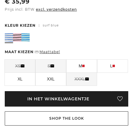
€
35,99
Prijs incl. BTW
excl. verzendkosten
KLEUR KIEZEN
|
surf blue
MAAT KIEZEN
Maattabel
|
XS
S
M
L
XL
XXL
XXXL
IN HET WINKELWAGENTJE
SHOP THE LOOK