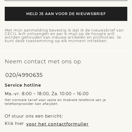
MELD JE AAN VOOR DE NIEUWSBRIEF
Met mijn aanmelding bevestig ik dat ik de nieuwsbrief van
CECIL wilt ontvangen en per e-mail op de hoogte wilt
worden gehouden van nieuwe artikelen en promoties. Je
kunt deze toestemming op elk moment intrekken.
Neem contact met ons op
020/4990635
Service hotline
Ma.-vr. 8:00 – 18:00, Za. 10:00 – 16:00
Het normale tarief voor vaste en mobiele telefonie van je
telefoonprovider kan afwijken.
Of stuur ons een bericht:
Klik hier
voor het contactformulier