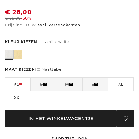
€
28,00
€
39,99
-30%
Prijs incl. BTW
excl. verzendkosten
KLEUR KIEZEN
|
vanilla white
MAAT KIEZEN
Maattabel
|
XS
S
M
L
XL
XXL
IN HET WINKELWAGENTJE
SHOP THE LOOK