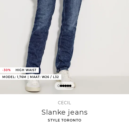
-30%
HIGH WAIST
MODEL: 1,76M | MAAT: W26 / L32
CECIL
Slanke jeans
-
STYLE TORONTO