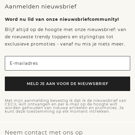
Aanmelden nieuwsbrief
Word nu lid van onze nieuwsbriefcommunity!
Blijf altijd op de hoogte met onze nieuwsbrief: van
de nieuwste trendy toppers en stylingtips tot
exclusieve promoties - vanaf nu mis je niets meer.
E-mailadres
MELD JE AAN VOOR DE NIEUWSBRIEF
Met mijn aanmelding bevestig ik dat ik de nieuwsbrief van
CECIL wilt ontvangen en per e-mail op de hoogte wilt
worden gehouden van nieuwe artikelen en promoties. Je
kunt deze toestemming op elk moment intrekken.
Neem contact met ons op