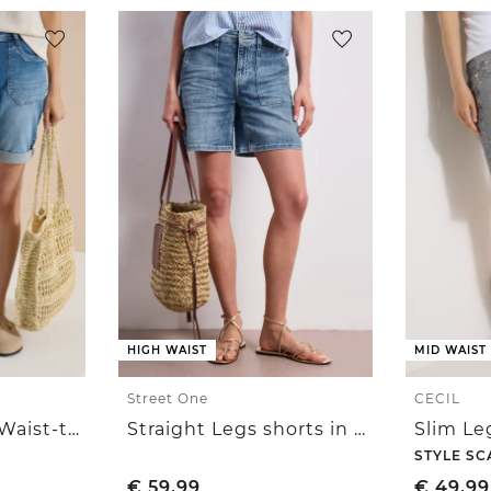
HIGH WAIST
MID WAIST
Street One
CECIL
Shorts met Mid Waist-taille en Slim Leg-pijpen in casual pasvorm
Straight Legs shorts in een casual pasvorm
STYLE SC
€
59,99
€
49,99