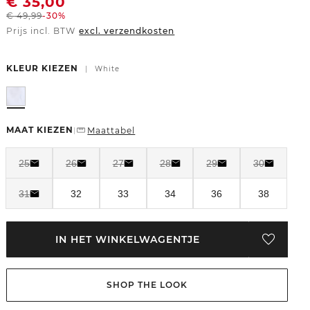
€
35,00
€
49,99
-30%
Prijs incl. BTW
excl. verzendkosten
KLEUR KIEZEN
|
White
MAAT KIEZEN
Maattabel
|
25
26
27
28
29
30
31
32
33
34
36
38
IN HET WINKELWAGENTJE
SHOP THE LOOK