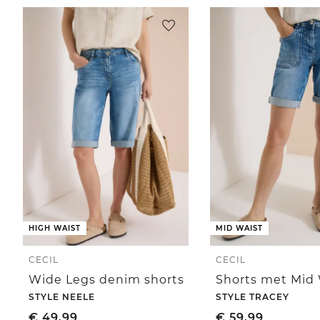
HIGH WAIST
MID WAIST
CECIL
CECIL
Wide Legs denim shorts
STYLE NEELE
STYLE TRACEY
€
49,99
€
59,99