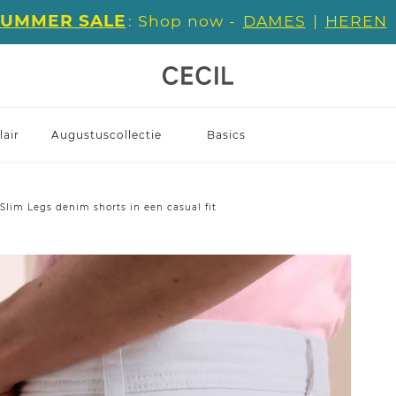
SUMMER SALE
: Shop now -
DAMES
|
HEREN
air
Augustuscollectie
Basics
Slim Legs denim shorts in een casual fit