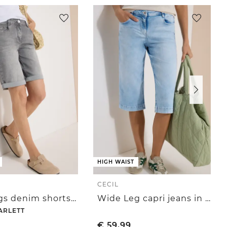
HIGH WAIST
CECIL
Slim Legs denim shorts in een casual fit
Wide Leg capri jeans in Loose Fit
ARLETT
€
59,99