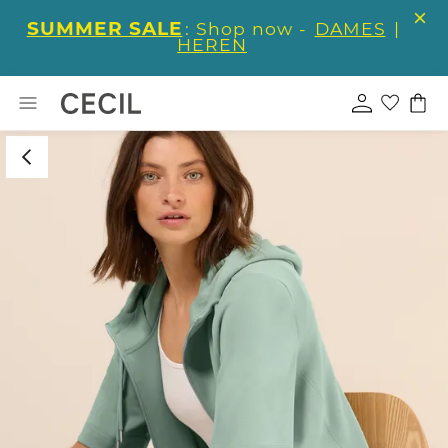
SUMMER SALE
: Shop now -
DAMES
|
HEREN