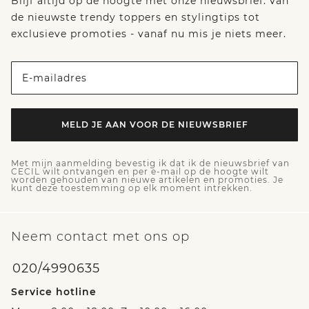
Blijf altijd op de hoogte met onze nieuwsbrief: van
de nieuwste trendy toppers en stylingtips tot
exclusieve promoties - vanaf nu mis je niets meer.
E-mailadres
MELD JE AAN VOOR DE NIEUWSBRIEF
Met mijn aanmelding bevestig ik dat ik de nieuwsbrief van
CECIL wilt ontvangen en per e-mail op de hoogte wilt
worden gehouden van nieuwe artikelen en promoties. Je
kunt deze toestemming op elk moment intrekken.
Neem contact met ons op
020/4990635
Service hotline