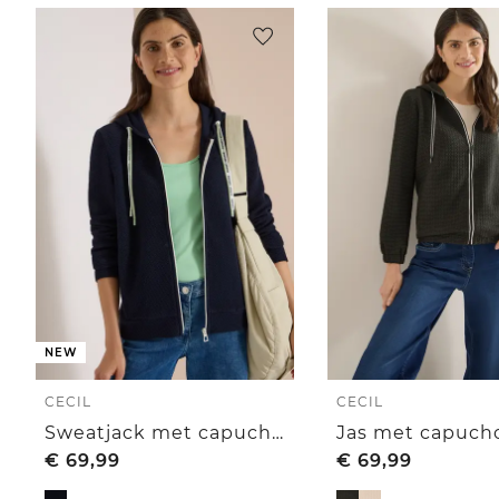
NEW
CECIL
CECIL
Sweatjack met capuchon en structuur
€
69,99
€
69,99