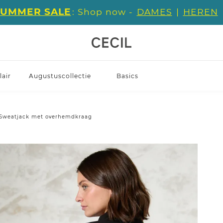
SUMMER SALE
: Shop now -
DAMES
|
HEREN
air
Augustuscollectie
Basics
Sweatjack met overhemdkraag