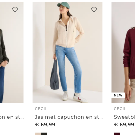
NEW
CECIL
CECIL
Jas met capuchon en structuur
Jas met capuchon en structuur
€
69,99
€
69,99