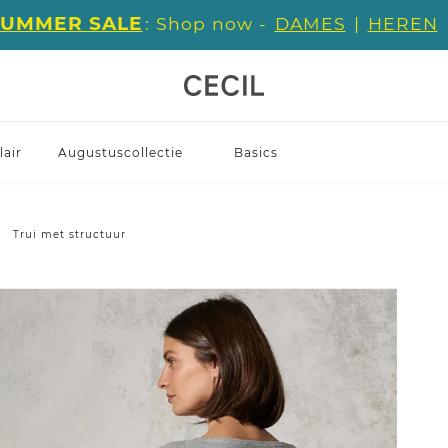
SUMMER SALE
: Shop now -
DAMES
|
HEREN
air
Augustuscollectie
Basics
Trui met structuur