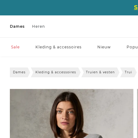
Dames
Heren
Sale
Kleding & accessoires
Nieuw
Popul
Dames
Kleding & accessoires
Truien & vesten
Trui