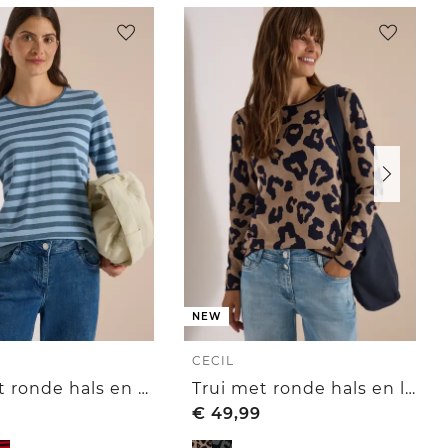
NEW
CECIL
Trui met ronde hals en strepen
Trui met ronde hals en luipaardprint
€
49,99