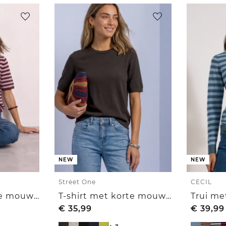
NEW
NEW
Street One
CECIL
T-shirt met korte mouwen, ronde hals en strepen
T-shirt met korte mouwen en ronde hals in effen kleur
€
35,99
€
39,99