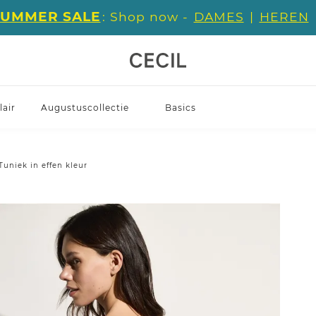
SUMMER SALE
: Shop now -
DAMES
|
HEREN
air
Augustuscollectie
Basics
Tuniek in effen kleur