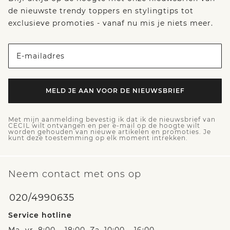
de nieuwste trendy toppers en stylingtips tot
exclusieve promoties - vanaf nu mis je niets meer.
E-mailadres
MELD JE AAN VOOR DE NIEUWSBRIEF
Met mijn aanmelding bevestig ik dat ik de nieuwsbrief van
CECIL wilt ontvangen en per e-mail op de hoogte wilt
worden gehouden van nieuwe artikelen en promoties. Je
kunt deze toestemming op elk moment intrekken.
Neem contact met ons op
020/4990635
Service hotline