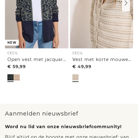
NEW
CECIL
CECIL
Open vest met jacquardpatroon
Vest met korte mouwen en polokraag
€
59,99
€
49,99
Aanmelden nieuwsbrief
Word nu lid van onze nieuwsbriefcommunity!
Blijf altijd op de hoogte met onze nieuwsbrief: van