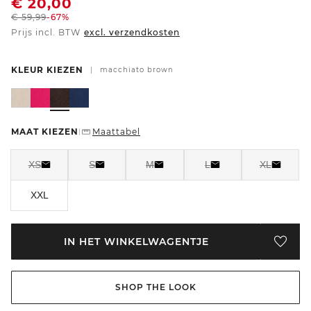
€
20,00
€
59,99
-67%
Prijs incl. BTW
excl. verzendkosten
KLEUR KIEZEN
|
macchiato brown
MAAT KIEZEN
Maattabel
|
XS
S
M
L
XL
XXL
IN HET WINKELWAGENTJE
SHOP THE LOOK