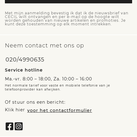
Met mijn aanmelding bevestig ik dat ik de nieuwsbrief van
CECIL wilt ontvangen en per e-mail op de hoogte wilt
worden gehouden van nieuwe artikelen en promoties. Je
kunt deze toestemming op elk moment intrekken.
Neem contact met ons op
020/4990635
Service hotline
Ma.-vr. 8:00 – 18:00, Za. 10:00 – 16:00
Het normale tarief voor vaste en mobiele telefonie van je
telefoonprovider kan afwijken.
Of stuur ons een bericht:
Klik hier
voor het contactformulier