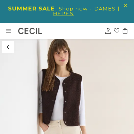
SUMMER SALE
: Shop now -
DAMES
|
HEREN