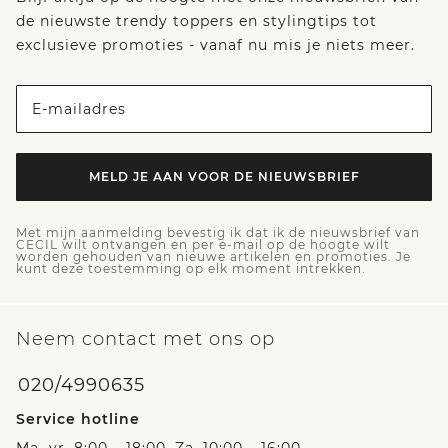
de nieuwste trendy toppers en stylingtips tot
exclusieve promoties - vanaf nu mis je niets meer.
E-mailadres
MELD JE AAN VOOR DE NIEUWSBRIEF
Met mijn aanmelding bevestig ik dat ik de nieuwsbrief van
CECIL wilt ontvangen en per e-mail op de hoogte wilt
worden gehouden van nieuwe artikelen en promoties. Je
kunt deze toestemming op elk moment intrekken.
Neem contact met ons op
020/4990635
Service hotline