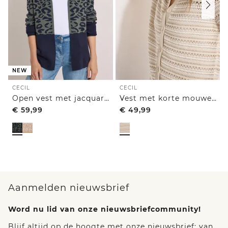
NEW
CECIL
CECIL
Open vest met jacquardpatroon
Vest met korte mouwen en polokraag
€
59,99
€
49,99
Aanmelden nieuwsbrief
Word nu lid van onze nieuwsbriefcommunity!
Blijf altijd op de hoogte met onze nieuwsbrief: van