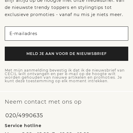
Blijf altijd op de hoogte met onze nieuwsbrief: van
de nieuwste trendy toppers en stylingtips tot
exclusieve promoties - vanaf nu mis je niets meer.
E-mailadres
MELD JE AAN VOOR DE NIEUWSBRIEF
Met mijn aanmelding bevestig ik dat ik de nieuwsbrief van
CECIL wilt ontvangen en per e-mail op de hoogte wilt
worden gehouden van nieuwe artikelen en promoties. Je
kunt deze toestemming op elk moment intrekken.
Neem contact met ons op
020/4990635
Service hotline