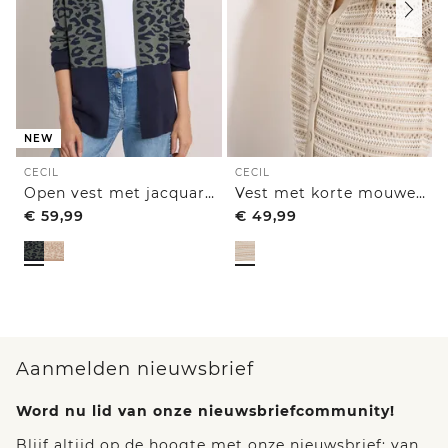
NEW
CECIL
CECIL
Open vest met jacquardpatroon
Vest met korte mouwen en polokraag
€
59,99
€
49,99
Aanmelden nieuwsbrief
Word nu lid van onze nieuwsbriefcommunity!
Blijf altijd op de hoogte met onze nieuwsbrief: van