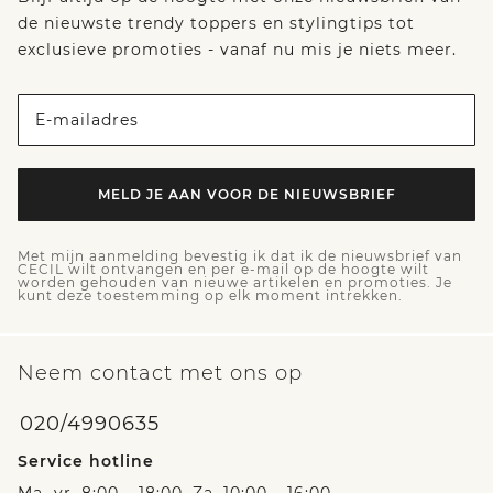
de nieuwste trendy toppers en stylingtips tot
exclusieve promoties - vanaf nu mis je niets meer.
E-mailadres
MELD JE AAN VOOR DE NIEUWSBRIEF
Met mijn aanmelding bevestig ik dat ik de nieuwsbrief van
CECIL wilt ontvangen en per e-mail op de hoogte wilt
worden gehouden van nieuwe artikelen en promoties. Je
kunt deze toestemming op elk moment intrekken.
Neem contact met ons op
020/4990635
Service hotline