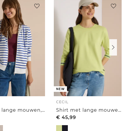
NEW
CECIL
Jas met lange mouwen, capuchon en structuur
Shirt met lange mouwen, ronde hals en streepjesmotief
€
45,99