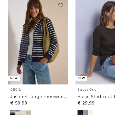
NEW
NEW
CECIL
Street One
Jas met lange mouwen, capuchon en structuur
Basic Shirt met
€
59,99
€
29,99