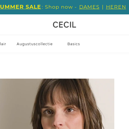
SUMMER SALE
: Shop now -
DAMES
|
HEREN
air
Augustuscollectie
Basics