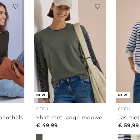
NEW
NEW
CECIL
CECIL
 boothals
Shirt met lange mouwen, ronde hals en luipaardprintdetails
€
49,99
€
59,99