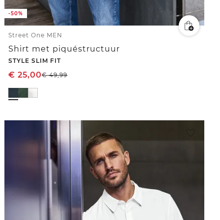
-50%
Street One MEN
Shirt met piquéstructuur
STYLE SLIM FIT
€
25,00
€
49,99