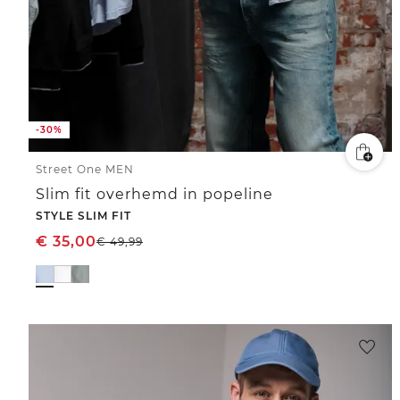
-30%
Street One MEN
Slim fit overhemd in popeline
STYLE SLIM FIT
€
35,00
€
49,99