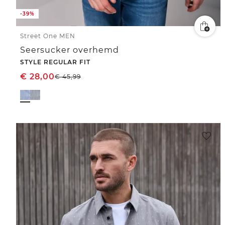
-39%
Street One MEN
Seersucker overhemd
STYLE REGULAR FIT
€
28,00
€
45,99