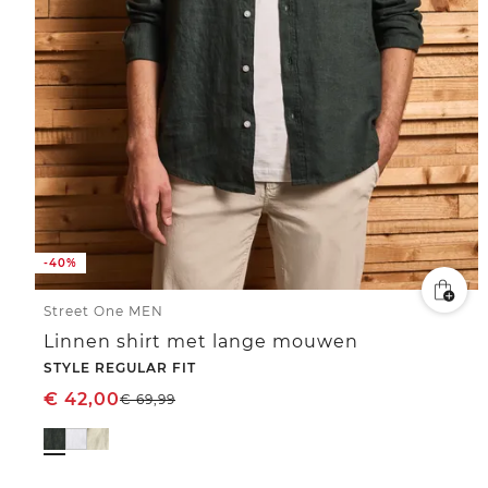
-40%
Street One MEN
Linnen shirt met lange mouwen
STYLE REGULAR FIT
€
42,00
€
69,99