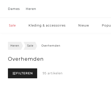
Dames
Heren
Sale
Kleding & accessoires
Nieuw
Popul
Heren
Sale
Overhemden
Overhemden
FILTEREN
95 artikelen