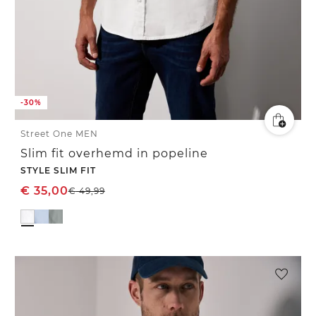
-30%
Street One MEN
Slim fit overhemd in popeline
STYLE SLIM FIT
€
35,00
€
49,99