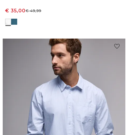
€
35,00
€
49,99