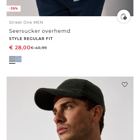
-39%
Street One MEN
Seersucker overhemd
STYLE REGULAR FIT
€
28,00
€
45,99