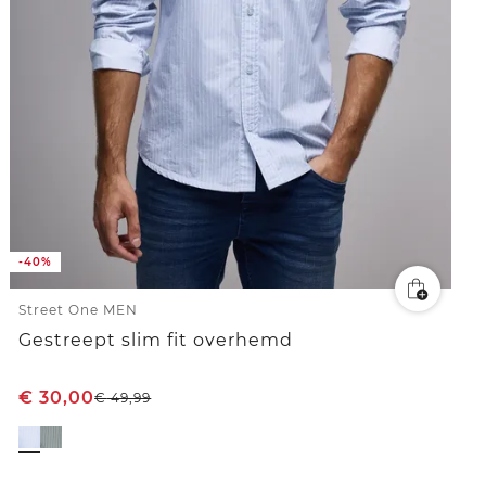
-40%
Street One MEN
Gestreept slim fit overhemd
€
30,00
€
49,99