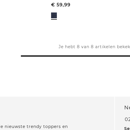
€
59,99
Je hebt 8 van 8 artikelen beke
N
0
 de nieuwste trendy toppers en
Se