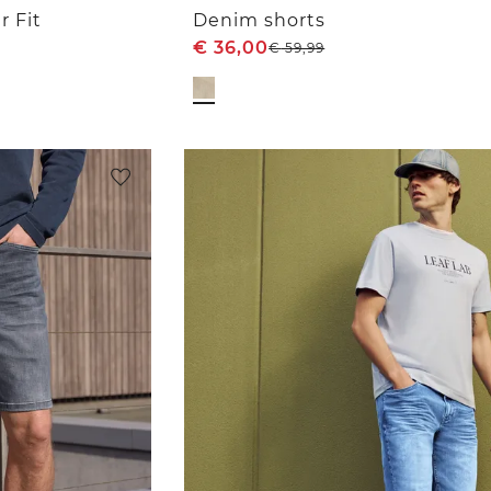
r Fit
Denim shorts
€
36,00
€
59,99