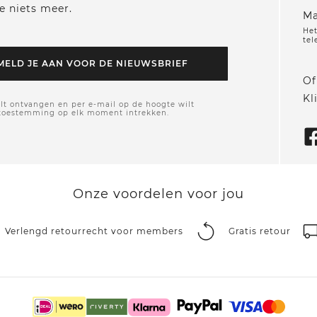
e niets meer.
Ma
Het
tel
MELD JE AAN VOOR DE NIEUWSBRIEF
Of
Kl
lt ontvangen en per e-mail op de hoogte wilt
 toestemming op elk moment intrekken.
Onze voordelen voor jou
Verlengd retourrecht voor members
Gratis retour