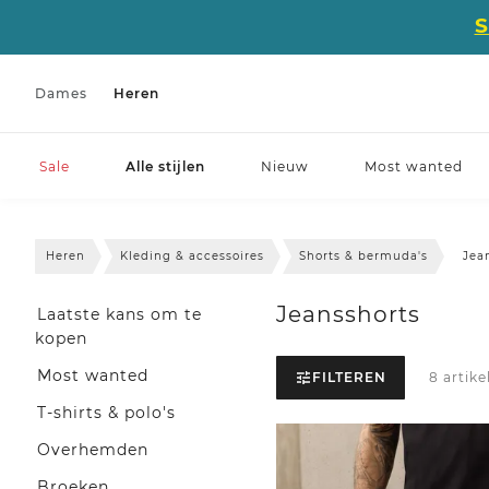
Dames
Heren
Sale
Alle stijlen
Nieuw
Most wanted
Heren
Kleding & accessoires
Shorts & bermuda's
Jea
Jeansshorts
Laatste kans om te
kopen
Most wanted
FILTEREN
8 artike
T-shirts & polo's
Overhemden
Broeken