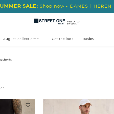
SUMMER SALE
: Shop now -
DAMES
|
HEREN
August-collectie ᴺᴱᵂ
Get the look
Basics
nsshorts
len