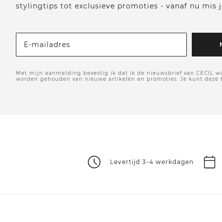
stylingtips tot exclusieve promoties - vanaf nu mis j
E-mailadres
Met mijn aanmelding bevestig ik dat ik de nieuwsbrief van CECIL wi
worden gehouden van nieuwe artikelen en promoties. Je kunt deze
Levertijd 3-4 werkdagen