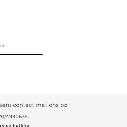
ken
eem contact met ons op
20/4990635
rvice hotline