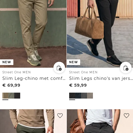
NEW
NEW
Street One MEN
Street One MEN
Slim Leg-chino met comfortabele elastische tailleband
Slim Legs chino's van jersey met flexibele tailleband
€
69,99
€
59,99