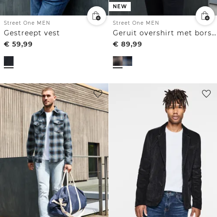
NEW
Street One MEN
Street One MEN
Gestreept vest
Geruit overshirt met borstzakken
€
59,99
€
89,99