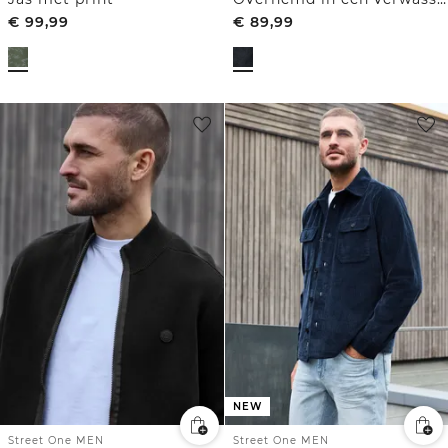
€
99,99
€
89,99
NEW
Street One MEN
Street One MEN