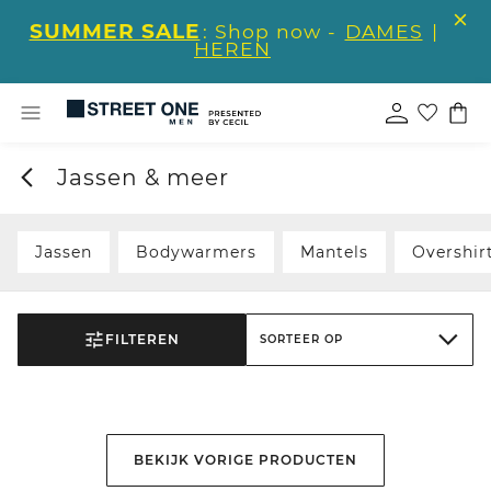
SUMMER SALE
: Shop now -
DAMES
|
HEREN
Jassen & meer
Jassen
Bodywarmers
Mantels
Overshir
FILTEREN
SORTEER OP
BEKIJK VORIGE PRODUCTEN