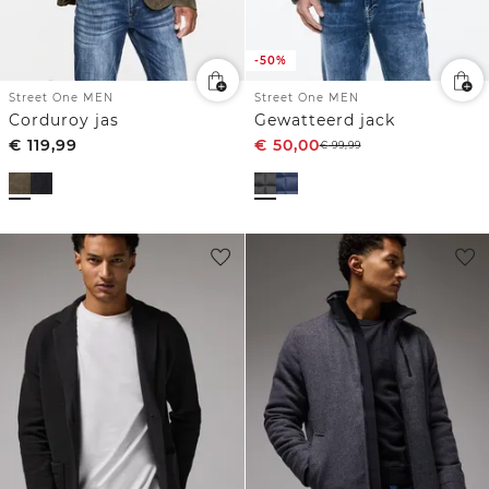
-50%
Street One MEN
Street One MEN
Corduroy jas
Gewatteerd jack
€
119,99
€
50,00
€
99,99