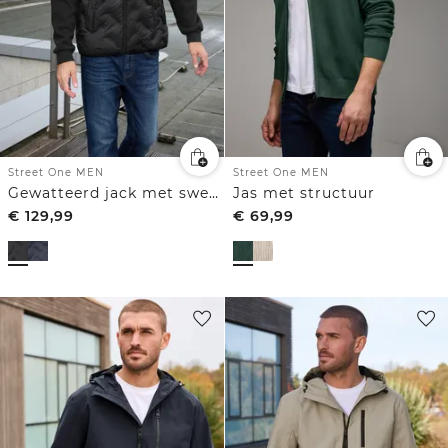
Street One MEN
Street One MEN
Gewatteerd jack met sweatmouwen
Jas met structuur
€
129,99
€
69,99