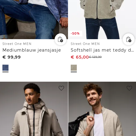
-50%
Street One MEN
Street One MEN
Mediumblauw jeansjasje
Softshell jas met teddy details
€
99,99
€
65,00
€
129,99