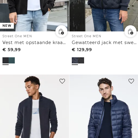
NEW
Street One MEN
Street One MEN
Vest met opstaande kraag en een mix van texturen
Gewatteerd jack met sweatmouwen
€
59,99
€
129,99