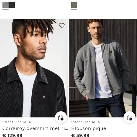
Street One MEN
Street One MEN
Corduroy overshirt met rits
Blouson piqué
€
129,99
€
59,99