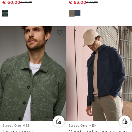
€
60,00
€
63,00
€
119,99
€
89,99
Street One MEN
Street One MEN
Jas met print
Overhemd in een verwassen look