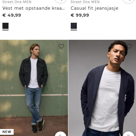
Street One MEN
Street One MEN
Vest met opstaande kraag en ritssluiting
Casual fit jeansjasje
€
49,99
€
99,99
NEW