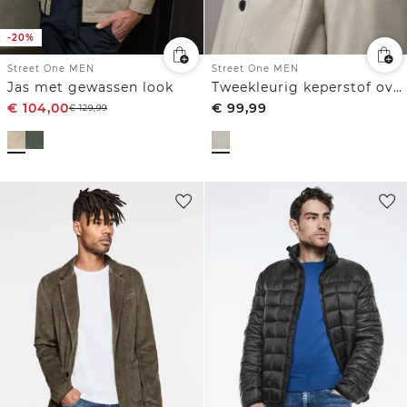
-20%
Street One MEN
Street One MEN
Jas met gewassen look
Tweekleurig keperstof overshirt
€
104,00
€
99,99
€
129,99