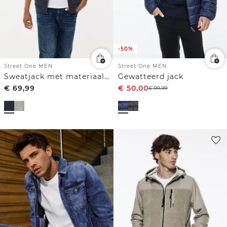
-50%
Street One MEN
Street One MEN
Sweatjack met materiaalmix
Gewatteerd jack
€
69,99
€
50,00
€
99,99