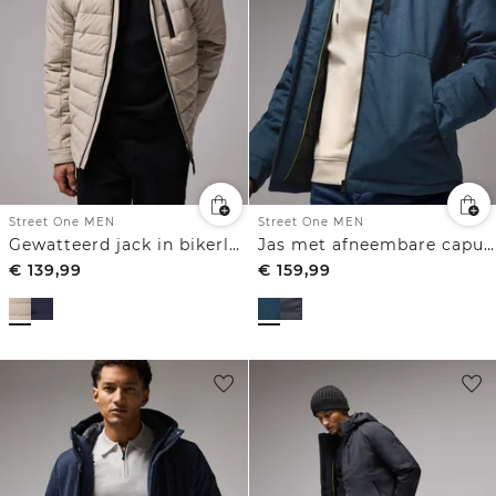
Street One MEN
Street One MEN
Gewatteerd jack in bikerlook
Jas met afneembare capuchon
€
139,99
€
159,99