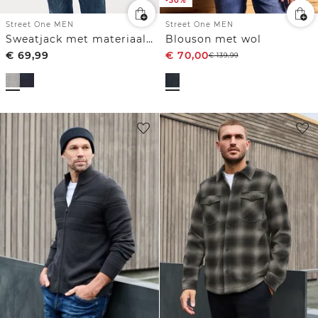
-50%
Street One MEN
Street One MEN
Sweatjack met materiaalmix
Blouson met wol
€
69,99
€
70,00
€
139,99