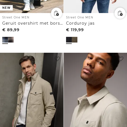
NEW
Street One MEN
Street One MEN
Geruit overshirt met borstzakken
Corduroy jas
€
89,99
€
119,99