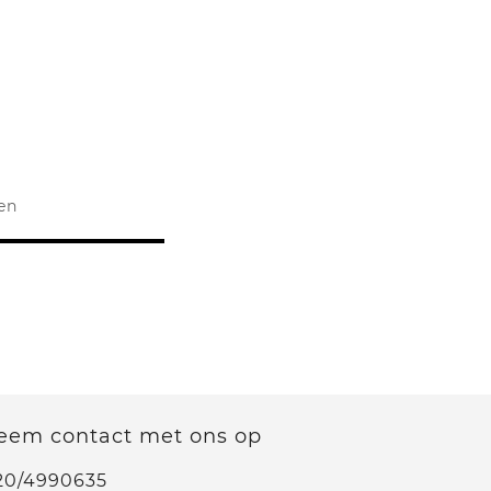
ken
eem contact met ons op
20/4990635