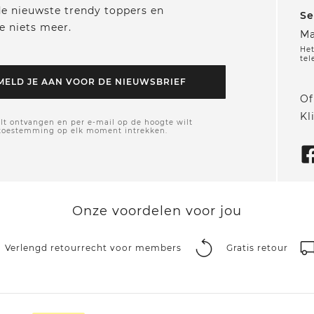
 de nieuwste trendy toppers en
Se
e niets meer.
Ma
Het
tel
MELD JE AAN VOOR DE NIEUWSBRIEF
Of
Kl
lt ontvangen en per e-mail op de hoogte wilt
 toestemming op elk moment intrekken.
Onze voordelen voor jou
Verlengd retourrecht voor members
Gratis retour