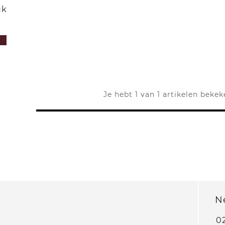
uk
Je hebt 1 van 1 artikelen beke
N
0