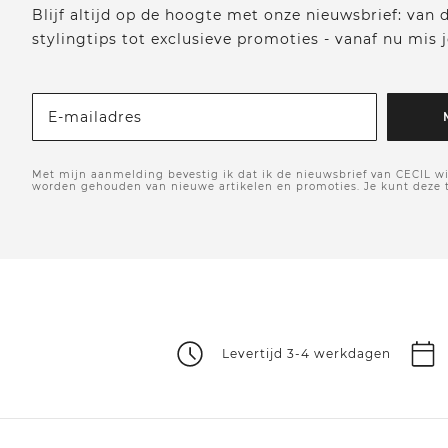
Blijf altijd op de hoogte met onze nieuwsbrief: van
stylingtips tot exclusieve promoties - vanaf nu mis j
E-mailadres
Met mijn aanmelding bevestig ik dat ik de nieuwsbrief van CECIL wi
worden gehouden van nieuwe artikelen en promoties. Je kunt deze
Levertijd 3-4 werkdagen