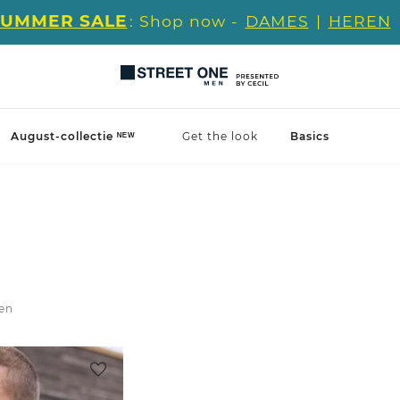
SUMMER SALE
: Shop now -
DAMES
|
HEREN
August-collectie ᴺᴱᵂ
Get the look
Basics
len