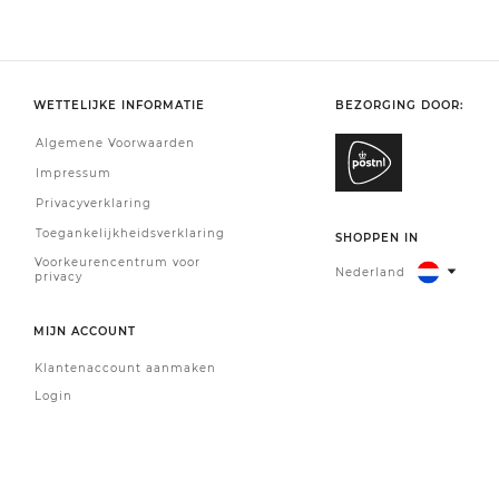
WETTELIJKE INFORMATIE
BEZORGING DOOR:
Algemene Voorwaarden
Impressum
Privacyverklaring
Toegankelijkheidsverklaring
SHOPPEN IN
Voorkeurencentrum voor
Nederland
privacy
MIJN ACCOUNT
Klantenaccount aanmaken
Login