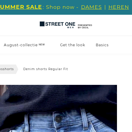
SUMMER SALE
: Shop now -
DAMES
|
HEREN
August-collectie ᴺᴱᵂ
Get the look
Basics
nsshorts
Denim shorts Regular Fit