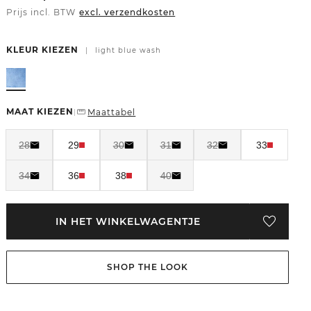
Prijs incl. BTW
excl. verzendkosten
KLEUR KIEZEN
|
light blue wash
MAAT KIEZEN
Maattabel
|
28
29
30
31
32
33
34
36
38
40
IN HET WINKELWAGENTJE
SHOP THE LOOK