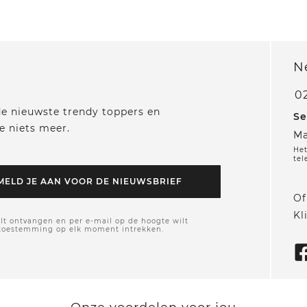
N
0
 de nieuwste trendy toppers en
Se
e niets meer.
Ma
Het
tel
MELD JE AAN VOOR DE NIEUWSBRIEF
Of
Kl
lt ontvangen en per e-mail op de hoogte wilt
 toestemming op elk moment intrekken.