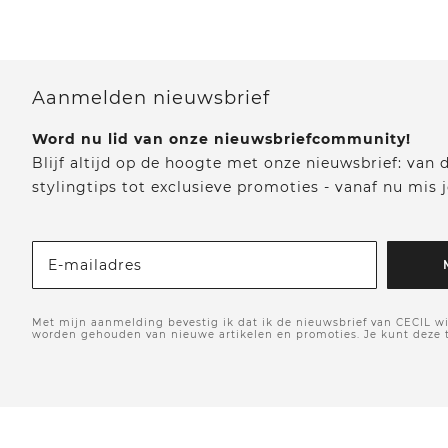
Aanmelden nieuwsbrief
Word nu lid van onze nieuwsbriefcommunity!
Blijf altijd op de hoogte met onze nieuwsbrief: van
stylingtips tot exclusieve promoties - vanaf nu mis j
E-mailadres
Met mijn aanmelding bevestig ik dat ik de nieuwsbrief van CECIL wi
worden gehouden van nieuwe artikelen en promoties. Je kunt deze