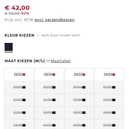
€
42,00
€
59,99
-30%
Prijs incl. BTW
excl. verzendkosten
KLEUR KIEZEN
|
dark blue rinsed wash
MAAT KIEZEN
(W/L)
Maattabel
|
28/32
28/34
29/32
29/34
30/30
30/32
30/34
31/30
31/32
31/34
32/30
32/32
32/34
33/30
33/32
33/34
34/30
34/32
34/34
36/30