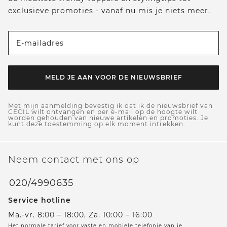
exclusieve promoties - vanaf nu mis je niets meer.
E-mailadres
MELD JE AAN VOOR DE NIEUWSBRIEF
Met mijn aanmelding bevestig ik dat ik de nieuwsbrief van
CECIL wilt ontvangen en per e-mail op de hoogte wilt
worden gehouden van nieuwe artikelen en promoties. Je
kunt deze toestemming op elk moment intrekken.
Neem contact met ons op
020/4990635
Service hotline
Ma.-vr. 8:00 – 18:00, Za. 10:00 – 16:00
Het normale tarief voor vaste en mobiele telefonie van je