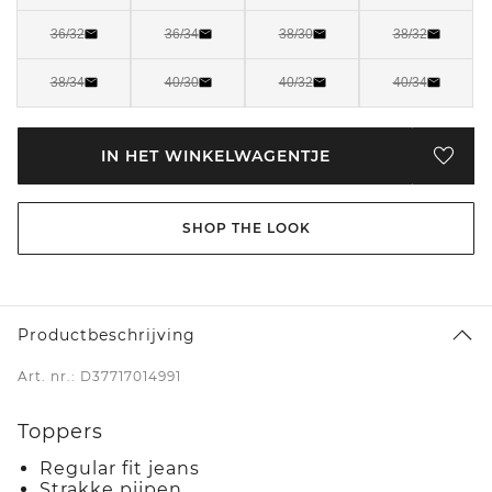
36/32
36/34
38/30
38/32
38/34
40/30
40/32
40/34
IN HET WINKELWAGENTJE
SHOP THE LOOK
Productbeschrijving
Art. nr.: D37717014991
Toppers
Regular fit jeans
Strakke pijpen