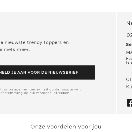
N
0
 de nieuwste trendy toppers en
Se
e niets meer.
Ma
Het
tel
MELD JE AAN VOOR DE NIEUWSBRIEF
Of
Kl
lt ontvangen en per e-mail op de hoogte wilt
 toestemming op elk moment intrekken.
Onze voordelen voor jou