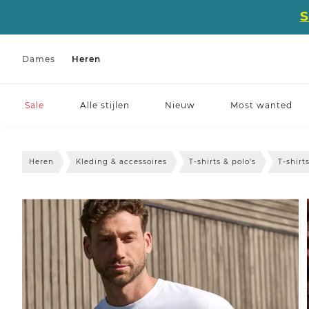
Dames
Heren
Sale
Alle stijlen
Nieuw
Most wanted
Heren
Kleding & accessoires
T-shirts & polo's
T-shirt