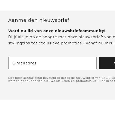
Aanmelden nieuwsbrief
Word nu lid van onze nieuwsbriefcommunity!
Blijf altijd op de hoogte met onze nieuwsbrief: van
stylingtips tot exclusieve promoties - vanaf nu mis j
E-mailadres
Met mijn aanmelding bevestig ik dat ik de nieuwsbrief van CECIL wi
worden gehouden van nieuwe artikelen en promoties. Je kunt deze