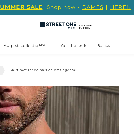
SUMMER SALE
: Shop now -
DAMES
|
HEREN
August-collectie ᴺᴱᵂ
Get the look
Basics
s
Shirt met ronde hals en omslagdetail