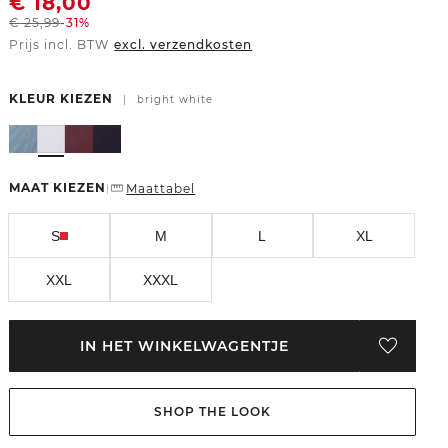
€
18,00
€
25,99
-31%
Prijs incl. BTW
excl. verzendkosten
KLEUR KIEZEN
|
bright white
MAAT KIEZEN
Maattabel
|
S
M
L
XL
XXL
XXXL
IN HET WINKELWAGENTJE
SHOP THE LOOK