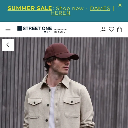
SUMMER SALE
: Shop now -
DAMES
|
HEREN