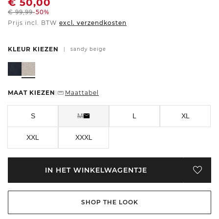
€
50,00
€
99,99
-50%
Prijs incl. BTW
excl. verzendkosten
KLEUR KIEZEN
|
sandy beige
MAAT KIEZEN
Maattabel
|
S
M
L
XL
XXL
XXXL
IN HET WINKELWAGENTJE
SHOP THE LOOK