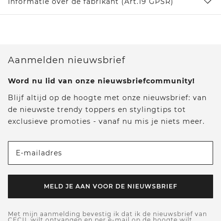
Informatie over de fabrikant (Art.19 GPSR)
Aanmelden nieuwsbrief
Word nu lid van onze nieuwsbriefcommunity!
Blijf altijd op de hoogte met onze nieuwsbrief: van
de nieuwste trendy toppers en stylingtips tot
exclusieve promoties - vanaf nu mis je niets meer.
E-mailadres
MELD JE AAN VOOR DE NIEUWSBRIEF
Met mijn aanmelding bevestig ik dat ik de nieuwsbrief van
CECIL wilt ontvangen en per e-mail op de hoogte wilt