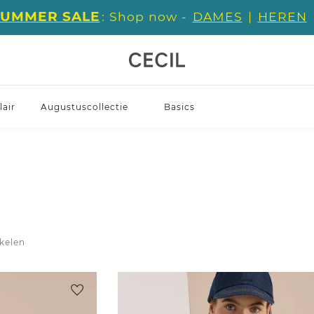
SUMMER SALE
: Shop now -
DAMES
|
HEREN
air
Augustuscollectie
Basics
ikelen