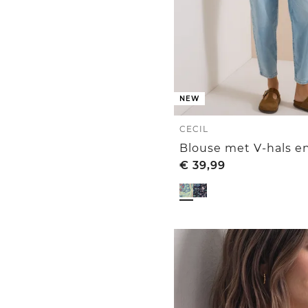
NEW
CECIL
Blouse met V-hals en
€
39,99