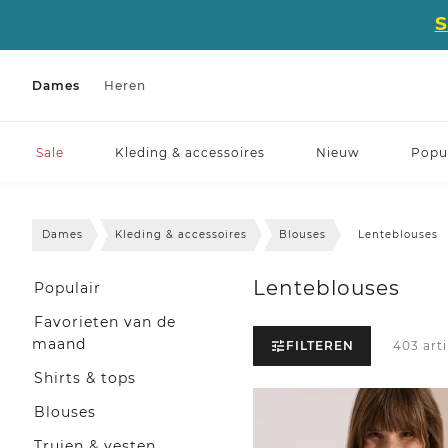
Dames
Heren
Sale
Kleding & accessoires
Nieuw
Popul
Dames
Kleding & accessoires
Blouses
Lenteblouses
Lenteblouses
Populair
Favorieten van de
maand
FILTEREN
403 art
Shirts & tops
Blouses
Truien & vesten