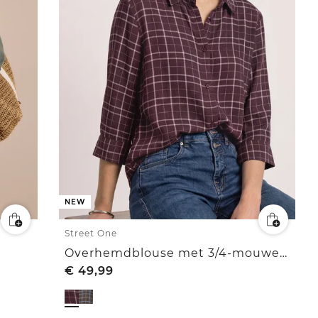
NEW
Street One
Overhemdblouse met 3/4-mouwen en patroon
€
49,99