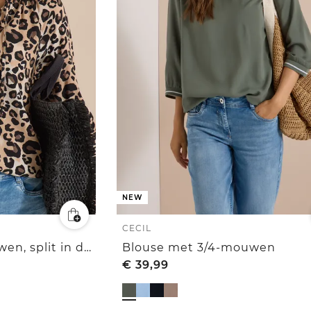
NEW
CECIL
Tuniek met 3/4-mouwen, split in de hals en print
Blouse met 3/4-mouwen
€
39,99