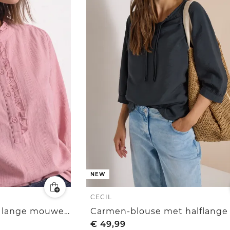
NEW
CECIL
Corduroyblouse met lange mouwen en ruches
€
49,99