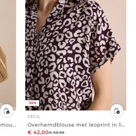
-30%
CECIL
Carmen-blouse met halflange mouwen en bandjes
Overhemdblouse met leoprint in linnenmix
€
42,00
€
59,99