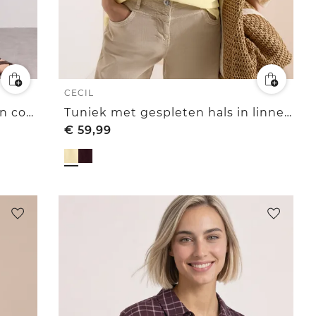
CECIL
Overhemd met 3/4-mouwen en corduroy-mix
Tuniek met gespleten hals in linnenmix
€
59,99