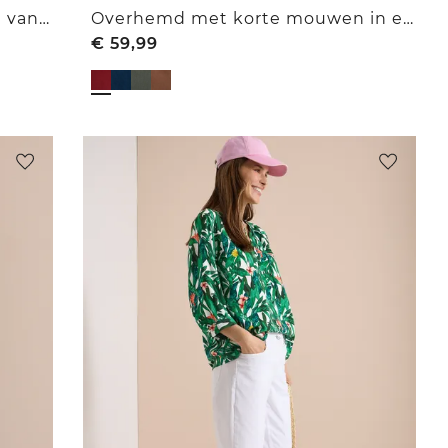
Overhemd met korte mouwen van corduroy met borstzak
Overhemd met korte mouwen in effen kleur
€
59,99