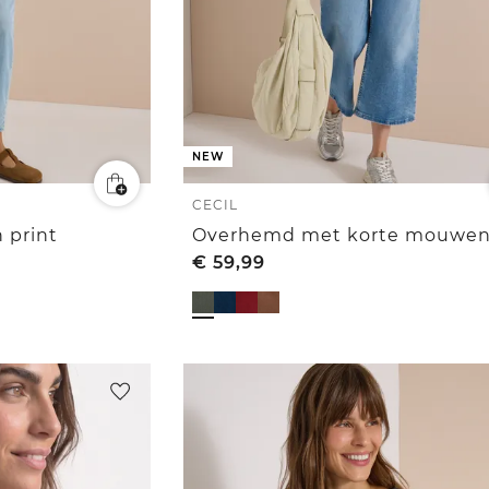
NEW
CECIL
 print
€
59,99