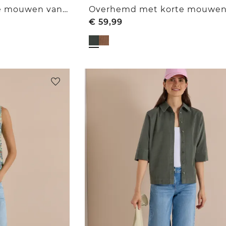
Overhemd met korte mouwen van corduroy met luipaardprint
€
59,99