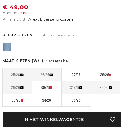
€
49,00
€
69,99
-30%
Prijs incl. BTW
excl. verzendkosten
KLEUR KIEZEN
|
authentic used wash
MAAT KIEZEN
(W/L)
Maattabel
|
25/26
26/26
27/26
28/26
29/26
30/26
31/26
32/26
33/26
34/26
36/26
IN HET WINKELWAGENTJE