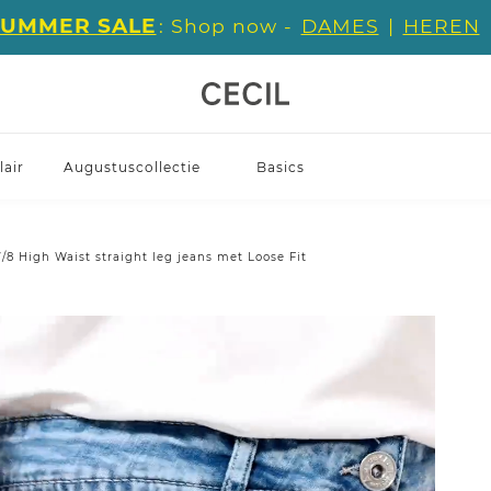
SUMMER SALE
: Shop now -
DAMES
|
HEREN
air
Augustuscollectie
Basics
7/8 High Waist straight leg jeans met Loose Fit