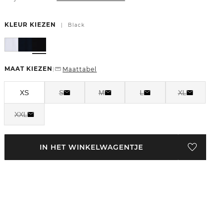
KLEUR KIEZEN
|
Black
MAAT KIEZEN
Maattabel
|
XS
S
M
L
XL
XXL
IN HET WINKELWAGENTJE