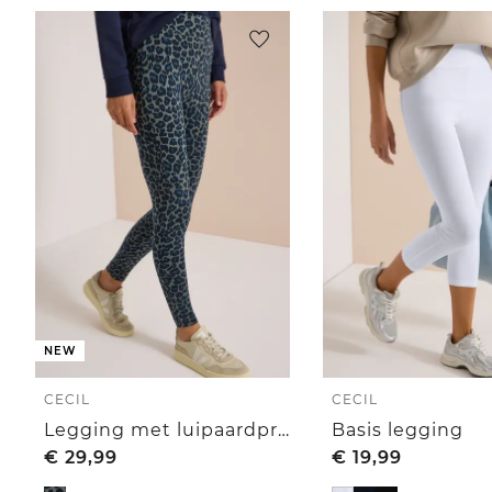
NEW
CECIL
CECIL
Legging met luipaardprint
Basis legging
€
29,99
€
19,99