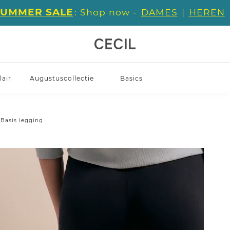
SUMMER SALE
: Shop now -
DAMES
|
HEREN
air
Augustuscollectie
Basics
Basis legging