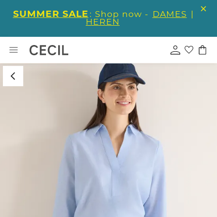
SUMMER SALE
: Shop now -
DAMES
|
HEREN