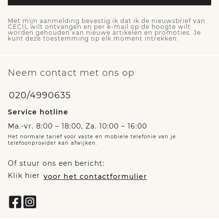
Met mijn aanmelding bevestig ik dat ik de nieuwsbrief van
CECIL wilt ontvangen en per e-mail op de hoogte wilt
worden gehouden van nieuwe artikelen en promoties. Je
kunt deze toestemming op elk moment intrekken.
Neem contact met ons op
020/4990635
Service hotline
Ma.-vr. 8:00 – 18:00, Za. 10:00 – 16:00
Het normale tarief voor vaste en mobiele telefonie van je
telefoonprovider kan afwijken.
Of stuur ons een bericht:
Klik hier
voor het contactformulier