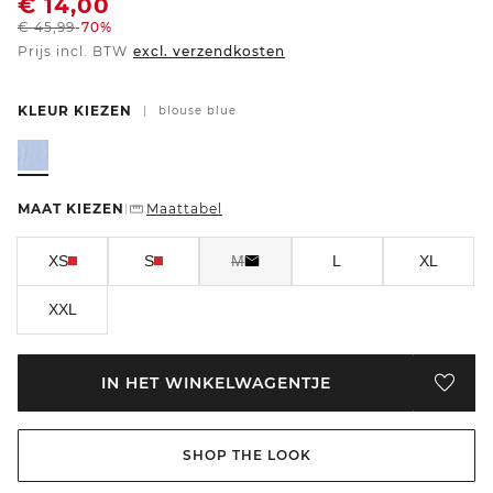
€
14,00
€
45,99
-70%
Prijs incl. BTW
excl. verzendkosten
KLEUR KIEZEN
|
blouse blue
MAAT KIEZEN
Maattabel
|
XS
S
M
L
XL
XXL
IN HET WINKELWAGENTJE
SHOP THE LOOK