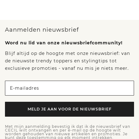
Aanmelden nieuwsbrief
Word nu lid van onze nieuwsbriefcommunity!
Blijf altijd op de hoogte met onze nieuwsbrief: van
de nieuwste trendy toppers en stylingtips tot
exclusieve promoties - vanaf nu mis je niets meer.
E-mailadres
MELD JE AAN VOOR DE NIEUWSBRIEF
Met mijn aanmelding bevestig ik dat ik de nieuwsbrief van
CECIL wilt ontvangen en per e-mail op de hoogte wilt
worden gehouden van nieuwe artikelen en promoties. Je
kunt deze toestemming op elk moment intrekken.