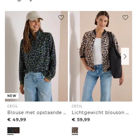
NEW
CECIL
CECIL
Blouse met opstaande kraag en ritssluiting
Lichtgewicht blouson met rits en leoprint
€
49,99
€
59,99